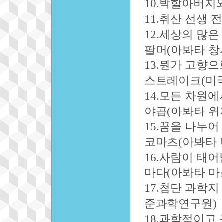
10.박할아버지와
11.취산 선생 
12.세상의 많은
팔머(아봐타 창
13.뭔가 고향으
스트레이크(미국
14.모든 차원에
야곱(아봐타 위
15.꿈을 나누어
코마츠(아봐타 
16.사람이 태어
마다(아봐타 마
17.첨단 과학지
준과학연구원)
18.과학적이고