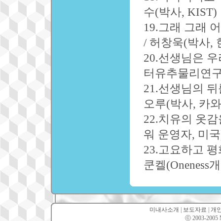
수(박사, KIST)
19.그래 그래 
/ 허창욱(박사
20.선생님은 
터유추물리연구
21.선생님의 뒤
오루(박사, 카
22.치유의 옷감
워 운영자, 미국
23.고요하고 
쿤켈(Oneness
미내사소개
|
보도자료
|
개
ⓒ 2003-2005 Mi