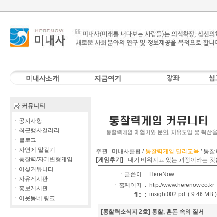
커뮤니티
ㆍ공지사항
ㆍ최근행사갤러리
ㆍ블로그
ㆍ자연에 말걸기
주관 : 미내사클럽 /
통찰력게임 딜러교육
/
통찰
ㆍ통찰력/자기변형게임
[게임후기]
-
내가 비워지고 있는 과정이라는 것
ㆍ어싱커뮤니티
ㆍ글쓴이 :
HereNow
ㆍ자유게시판
ㆍ홈페이지 :
http://www.herenow.co.kr
ㆍ홍보게시판
insight002.pdf ( 9.46 MB )
file :
ㆍ이웃동네 링크
[통찰력소식지 2호] 통찰, 혼돈 속의 질서