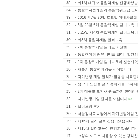
35
제1차 대규모 통찰력게임 진행하였습
34
통찰력시범게임과 통찰력워크샵 안
33
2016년 7월 30일 토요일 미내사클럽
32
5월 28일 5차 통찰력게임 딜러교육
31
3.26일 제4차 통찰력게임 딜러교육
30
제3차 통찰력게임 딜러교육 :
29
2차 통찰력게임 딜러교육 진행
28
통찰력게임 커뮤니티를 열며 - 집단의식
27
1차 통찰력게임 딜러교육이 진행되었
26
새롭게 통찰력게임을 시작합니다
25
자기변형 게임 딜러가 활동을 시작합
24
생각과 느낌을 잘 사용하기를...3차 대
23
2차 대규모 모임-사람들과의 진정한 관
22
자기변형게임 딜러를 모십니다
[55]
21
딜러모임 후기
20
서울강서교육청에서 자기변형게임 
19
제16차 딜러 교육 진행되었습니다.
18
제15차 딜러교육이 진행되었습니다.
17
코칭의 도구로 사용할 수 있는 강력한 것