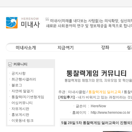
커뮤니티
ㆍ공지사항
ㆍ최근행사갤러리
ㆍ블로그
ㆍ자연에 말걸기
주관 : 미내사클럽 /
통찰력게임 딜러교육
/
통찰
ㆍ통찰력/자기변형게임
[게임후기]
-
내가 비워지고 있는 과정이라는 것
ㆍ어싱커뮤니티
ㆍ글쓴이 :
HereNow
ㆍ자유게시판
ㆍ홈페이지 :
http://www.herenow.co.kr
ㆍ홍보게시판
ㆍ이웃동네 링크
5월 28일 5차 통찰력게임 딜러교육이 진행되