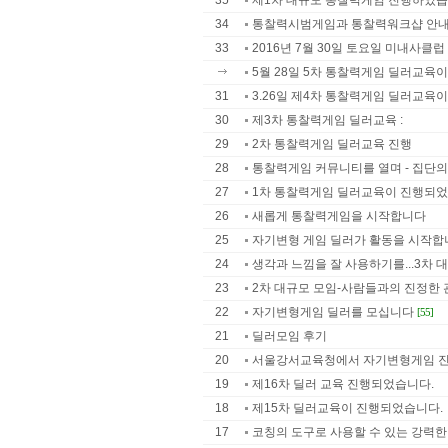
35
제1차 대규모 통찰력게임 진행하였습
34
통찰력시범게임과 통찰력워크샵 안
33
2016년 7월 30일 토요일 미내사클럽
5월 28일 5차 통찰력게임 딜러교육
31
3.26일 제4차 통찰력게임 딜러교육
30
제3차 통찰력게임 딜러교육 :
29
2차 통찰력게임 딜러교육 진행
28
통찰력게임 커뮤니티를 열며 - 집단의식
27
1차 통찰력게임 딜러교육이 진행되었
26
새롭게 통찰력게임을 시작합니다
25
자기변형 게임 딜러가 활동을 시작합
24
생각과 느낌을 잘 사용하기를...3차 대
23
2차 대규모 모임-사람들과의 진정한 관
22
자기변형게임 딜러를 모십니다
[55]
21
딜러모임 후기
20
서울강서교육청에서 자기변형게임 
19
제16차 딜러 교육 진행되었습니다.
18
제15차 딜러교육이 진행되었습니다.
17
코칭의 도구로 사용할 수 있는 강력한 것