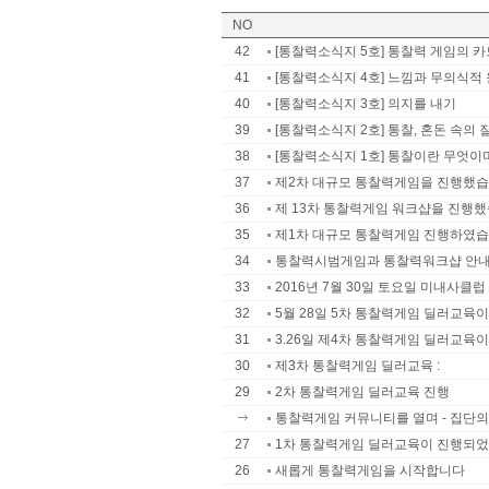
NO
42
[통찰력소식지 5호] 통찰력 게임의 카
41
[통찰력소식지 4호] 느낌과 무의식적 
40
[통찰력소식지 3호] 의지를 내기
39
[통찰력소식지 2호] 통찰, 혼돈 속의 
38
[통찰력소식지 1호] 통찰이란 무엇이며
37
제2차 대규모 통찰력게임을 진행했
36
제 13차 통찰력게임 워크샵을 진행했
35
제1차 대규모 통찰력게임 진행하였습
34
통찰력시범게임과 통찰력워크샵 안
33
2016년 7월 30일 토요일 미내사클럽
32
5월 28일 5차 통찰력게임 딜러교육
31
3.26일 제4차 통찰력게임 딜러교육
30
제3차 통찰력게임 딜러교육 :
29
2차 통찰력게임 딜러교육 진행
통찰력게임 커뮤니티를 열며 - 집단의식
27
1차 통찰력게임 딜러교육이 진행되었
26
새롭게 통찰력게임을 시작합니다