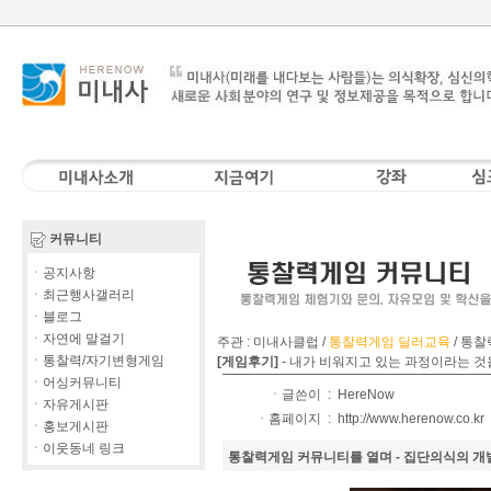
커뮤니티
ㆍ공지사항
ㆍ최근행사갤러리
ㆍ블로그
ㆍ자연에 말걸기
주관 : 미내사클럽 /
통찰력게임 딜러교육
/
통찰
ㆍ통찰력/자기변형게임
[게임후기]
-
내가 비워지고 있는 과정이라는 것
ㆍ어싱커뮤니티
ㆍ글쓴이 :
HereNow
ㆍ자유게시판
ㆍ홈페이지 :
http://www.herenow.co.kr
ㆍ홍보게시판
ㆍ이웃동네 링크
통찰력게임 커뮤니티를 열며 - 집단의식의 개발