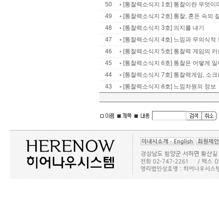
50
[통찰력소식지 1호] 통찰이란 무엇이며
49
[통찰력소식지 2호] 통찰, 혼돈 속의 
48
[통찰력소식지 3호] 의지를 내기
47
[통찰력소식지 4호] 느낌과 무의식적 
46
[통찰력소식지 5호] 통찰력 게임의 카
45
[통찰력소식지 6호] 통찰은 어떻게 
44
[통찰력소식지 7호] 통찰력게임, 소크
43
[통찰력소식지 8호] 느낌차원의 정보