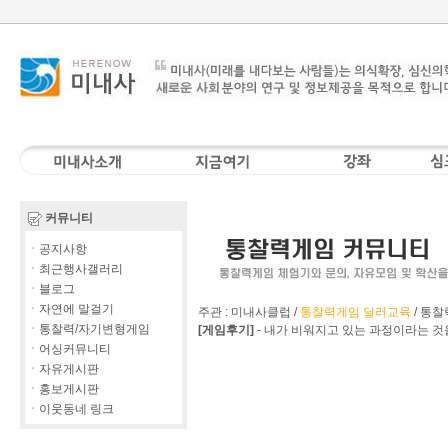
커뮤니티
ㆍ공지사항
ㆍ최근행사갤러리
ㆍ블로그
ㆍ자연에 말걸기
주관 : 미내사클럽 /
통찰력게임 딜러교육
/
통찰
ㆍ통찰력/자기변형게임
[게임후기]
-
내가 비워지고 있는 과정이라는 것
ㆍ어싱커뮤니티
ㆍ자유게시판
ㆍ홍보게시판
ㆍ이웃동네 링크