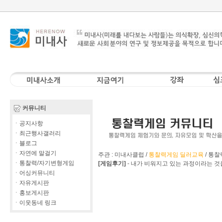
커뮤니티
ㆍ공지사항
ㆍ최근행사갤러리
ㆍ블로그
ㆍ자연에 말걸기
주관 : 미내사클럽 /
통찰력게임 딜러교육
/
통찰
ㆍ통찰력/자기변형게임
[게임후기]
-
내가 비워지고 있는 과정이라는 것
ㆍ어싱커뮤니티
ㆍ자유게시판
ㆍ홍보게시판
ㆍ이웃동네 링크