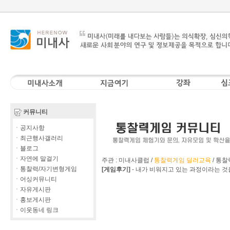
커뮤니티
ㆍ공지사항
ㆍ최근행사갤러리
ㆍ블로그
ㆍ자연에 말걸기
주관 : 미내사클럽 /
통찰력게임 딜러교육
/
통찰
ㆍ통찰력/자기변형게임
[게임후기]
-
내가 비워지고 있는 과정이라는 것
ㆍ어싱커뮤니티
ㆍ자유게시판
ㆍ홍보게시판
ㆍ이웃동네 링크