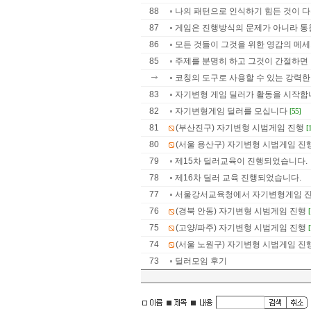
88
나의 패턴으로 인식하기 힘든 것이 다른
87
게임은 진행방식의 문제가 아니라 통
86
모든 것들이 그것을 위한 영감의 메
85
주제를 분명히 하고 그것이 간절하면 ..
코칭의 도구로 사용할 수 있는 강력한 것
83
자기변형 게임 딜러가 활동을 시작합
82
자기변형게임 딜러를 모십니다
[55]
81
(부산진구) 자기변형 시범게임 진행
[
80
(서울 용산구) 자기변형 시범게임 진
79
제15차 딜러교육이 진행되었습니다.
78
제16차 딜러 교육 진행되었습니다.
77
서울강서교육청에서 자기변형게임 
76
(경북 안동) 자기변형 시범게임 진행
75
(고양/파주) 자기변형 시범게임 진행
74
(서울 노원구) 자기변형 시범게임 진
73
딜러모임 후기