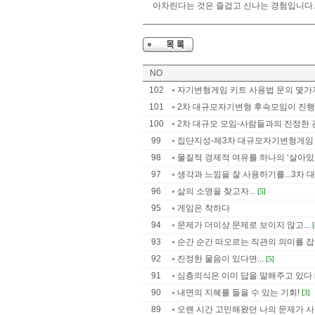
아차린다는 것은 즐겁고 신나는 경험입니다.
NO
102
자기변형게임 키트 사용법 문의 몇가
101
2차 대규모자기변형 후속모임이 진행
100
2차 대규모 모임-사람들과의 진정한 관
99
집단지성-제3차 대규모자기변형게임 
98
물질적 경제적 여유를 하나의 ‘살아있는
97
생각과 느낌을 잘 사용하기를...3차 대
96
삶의 소명을 찾고자...
[5]
95
게임은 착하다
94
문제가 더이상 문제로 보이지 않고...
93
순간 순간 떠오르는 직관의 의미를 잡아
92
진정한 물음이 있다면...
[5]
91
심층의식은 이미 답을 말해주고 있다
90
내면의 지혜를 들을 수 있는 기회!
[3]
89
오랜 시간 고민해왔던 나의 문제가 사실