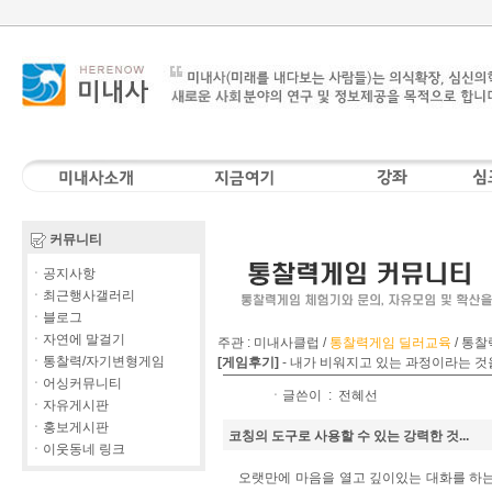
커뮤니티
ㆍ공지사항
ㆍ최근행사갤러리
ㆍ블로그
ㆍ자연에 말걸기
주관 : 미내사클럽 /
통찰력게임 딜러교육
/
통찰
ㆍ통찰력/자기변형게임
[게임후기]
-
내가 비워지고 있는 과정이라는 것
ㆍ어싱커뮤니티
ㆍ글쓴이 :
전혜선
ㆍ자유게시판
ㆍ홍보게시판
코칭의 도구로 사용할 수 있는 강력한 것...
ㆍ이웃동네 링크
오랫만에 마음을 열고 깊이있는 대화를 하는