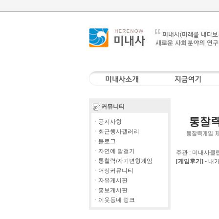
커뮤니티
ㆍ공지사항
ㆍ최근행사갤러리
ㆍ블로그
ㆍ자연에 말걸기
주관 : 미내사클럽
ㆍ통찰력/자기변형게임
[게임후기]
-
내가
ㆍ어싱커뮤니티
ㆍ자유게시판
ㆍ홍보게시판
ㆍ이웃동네 링크