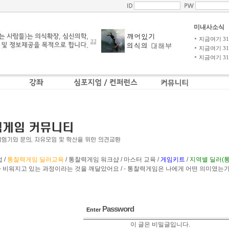
미내사소식
지금여기 31-4
지금여기 31-3
지금여기 31-2
 /
통찰력게임 딜러교육
/
통찰력게임 워크샵
/
마스터 교육
/
게임키트
/
지역별 딜러(
 비워지고 있는 과정이라는 것을 깨달았어요
/ -
통찰력게임은 나에게 어떤 의미였는가
Password
Enter
이 글은 비밀글입니다.