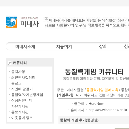
커뮤니티
ㆍ공지사항
ㆍ최근행사갤러리
ㆍ블로그
ㆍ자연에 말걸기
주관 : 미내사클럽 /
통찰력게임 딜러교육
/
통찰
ㆍ통찰력/자기변형게임
[게임후기]
-
내가 비워지고 있는 과정이라는 것
ㆍ어싱커뮤니티
ㆍ글쓴이 :
HereNow
ㆍ자유게시판
ㆍ홈페이지 :
http://www.herenow.co.kr
ㆍ홍보게시판
ㆍ이웃동네 링크
통찰력 게임 후기(동영상)