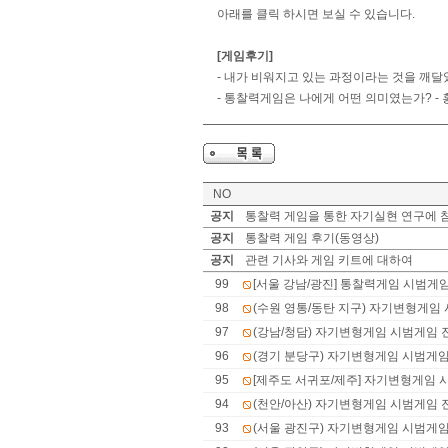
아래를 클릭 하시면 보실 수 있습니다.
[게임후기]
-
내가 비워지고 있는 과정이라는 것을 깨달았
-
통찰력게임은 나에게 어떤 의미였는가? - 
NO
공지
통찰력 게임을 통한 자기실현 연구에 참
공지
통찰력 게임 후기(동영상)
공지
관련 기사와 게임 키트에 대하여
99
[서울 강남/광진] 통찰력게임 시범게
98
(수원 영통/동탄 지구) 자기변형게임
97
(강남/청담) 자기변형게임 시범게임 
96
(경기 분당구) 자기변형게임 시범게
95
[제주도 서귀포/제주] 자기변형게임 
94
(천안/아산) 자기변형게임 시범게임 
93
(서울 광진구) 자기변형게임 시범게