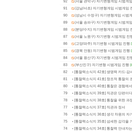
92
(서울 관악구) 자기변형게임 시범게
91
(강남/서초) 자기변형게임 시범게임 
90
(성남시 수정구) 자기변형게임 시범
89
(서울 송파구) 자기변형게임 시범게
88
(분당/수지) 자기변형게임 시범게임 
87
(서울 노원구) 자기변형 시범게임 진
86
(고양/파주) 자기변형 시범게임 진행
85
(경북 안동) 자기변형 시범게임 진행
84
(서울 용산구) 자기변형 시범게임 진
83
(부산진구) 자기변형 시범게임 진행
[
82
[통찰력소식지 42호] 생명력 카드-감
81
[통찰력소식지 41호] 창조적 통찰의 조
80
[통찰력소식지 40호] 통찰은 경험에서 
79
[통찰력소식지 39호] 직관은 단편이
78
[통찰력소식지 38호] 통찰을 위한 과정 : 
77
[통찰력소식지 37호] 직관과 정서
76
[통찰력소식지 36호] 생각 차원의 자
75
[통찰력소식지 35호] 섬세한 감각을
74
[통찰력소식지 34호] 통찰력 안내자는 