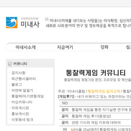
커뮤니티
ㆍ공지사항
ㆍ최근행사갤러리
ㆍ블로그
ㆍ자연에 말걸기
주관 : 미내사클럽 /
통찰력게임 딜러교육
/
통찰
ㆍ통찰력/자기변형게임
[게임후기]
-
내가 비워지고 있는 과정이라는 것
ㆍ어싱커뮤니티
NO
ㆍ자유게시판
공지
통찰력 게임을 통한 자기실현 연구에 참
ㆍ홍보게시판
공지
통찰력 게임 후기(동영상)
ㆍ이웃동네 링크
공지
관련 기사와 게임 키트에 대하여
99
[서울 강남/광진] 통찰력게임 시범게