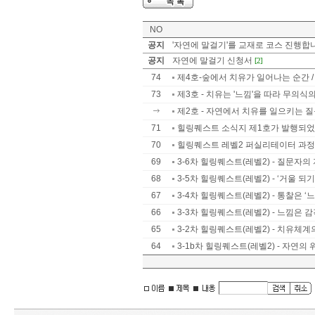
NO
공지
'자연에 말걸기'를 교재로 코스 진행합
공지
자연에 말걸기 신청서
[2]
74
제4호-숲에서 치유가 일어나는 순간 /
73
제3호 - 치유는 '느낌'을 따라 무의식의
제2호 - 자연에서 치유를 일으키는 질문
71
힐링퀘스트 소식지 제1호가 발행되었
70
힐링퀘스트 레벨2 퍼실리테이터 과정
69
3-6차 힐링퀘스트(레벨2) - 질문자의
68
3-5차 힐링퀘스트(레벨2) - ‘거울 되기’
67
3-4차 힐링퀘스트(레벨2) - 통찰은 ‘느낌
66
3-3차 힐링퀘스트(레벨2) - 느낌은 감
65
3-2차 힐링퀘스트(레벨2) - 치유체
64
3-1b차 힐링퀘스트(레벨2) - 자연의