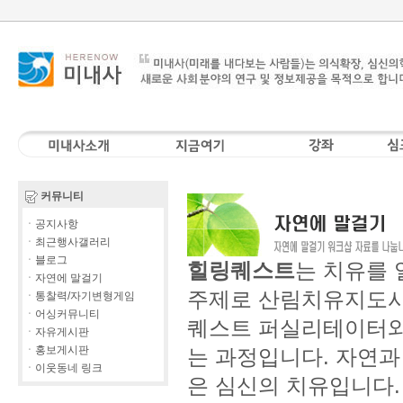
커뮤니티
ㆍ공지사항
ㆍ최근행사갤러리
ㆍ블로그
힐링퀘스트
는 치유를 
ㆍ자연에 말걸기
주제로 산림치유지도사
ㆍ통찰력/자기변형게임
ㆍ어싱커뮤니티
퀘스트 퍼실리테이터와
ㆍ자유게시판
ㆍ홍보게시판
는 과정입니다. 자연과
ㆍ이웃동네 링크
은 심신의 치유입니다.