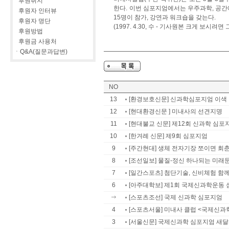
후원취지
한다. 이번 심포지엄에서는 우주과학, 공간
후원자 인터뷰
15명이 참가, 강연과 워크숍을 갖는다.
후원자 명단
(1997. 4.30, 수 - 기사원본 크게 보시려면
후원방법
후원금 사용처
ㆍQ&A(질문과답변)
NO
13
[환경보호신문] 신과학심포지엄 이색
12
[현대환경신문 ] 미내사의 선견지명
11
[현대불교 신문] 제12회 신과학 심포지엄
10
[한겨례 신문] 제9회 심포지엄
9
[주간현대] 생체 전자기장 쪼이면 회
8
[조선일보] 물질-정신 하나되는 미래
7
[일간스포츠] 첨단기술, 신비체험 함께 
6
[아주대학보] 제1회 국제신과학운동
[스포츠조선] 국제 신과학 심포지엄
4
[스포츠서울] 미내사 클럽 <국제신과
3
[서울신문] 국제신과학 심포지엄 새달