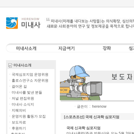
미내사소개
ㆍ국제심포지엄 운영위원
ㆍ홀로스연구소 자문위원
ㆍ걸어온 길
ㆍ미내사를 빛낸 분들
ㆍ저널 편집위원
ㆍ미내사 소식지
ㆍ글쓴이 :
herenow
ㆍ지혜의비
ㆍ운영지원 활동가 모집
[스포츠조선] 국제 신과학 심포지엄
ㆍ보도자료
국제 신과학 심포지엄
ㆍ후원하기
미내사클럽(주관 박취산)은 오는 5월 3