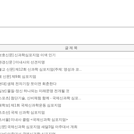
글 제 목
보호신문] 신과학심포지엄 이색 인기
환경신문 ] 미내사의 선견지명
불교 신문] 제12회 신과학 심포지엄(주제: 영성과 코...
례 신문] 제9회 심포지엄
현대] 생체 전자기장 쪼이면 회춘한다
일보] 물질-정신 하나되는 미래문명 전개될 것
스포츠] 첨단기술, 신비체험 함께 - 국제신과학 심포...
대학보] 제1회 국제신과학운동 심포지엄
츠조선] 국제 신과학 심포지엄
츠서울] 미내사 클럽 <국제신과학 심포지엄>
신문] 국제신과학 심포지엄 새달3일 아주대서 개최