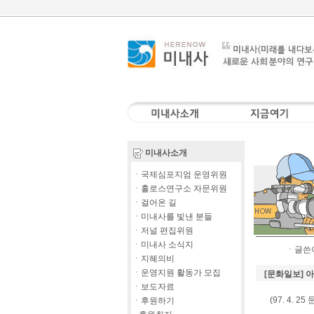
미내사소개
ㆍ국제심포지엄 운영위원
ㆍ홀로스연구소 자문위원
ㆍ걸어온 길
ㆍ미내사를 빛낸 분들
ㆍ저널 편집위원
ㆍ미내사 소식지
ㆍ글쓴이
ㆍ지혜의비
ㆍ운영지원 활동가 모집
[문화일보] 
ㆍ보도자료
(97. 4.
ㆍ후원하기