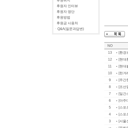
후원취지
후원자 인터뷰
후원자 명단
후원방법
후원금 사용처
ㆍQ&A(질문과답변)
NO
13
[환경
12
[현대
11
[현대
10
[한겨
9
[주간
8
[조선
7
[일간
6
[아주
5
[스포
4
[스포
3
[서울