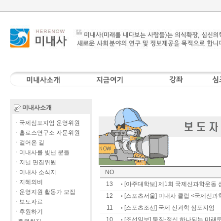
미내사소개
ㆍ국제심포지엄 운영위원
ㆍ홀로스연구소 자문위원
ㆍ걸어온 길
ㆍ미내사를 빛낸 분들
ㆍ저널 편집위원
ㆍ미내사 소식지
NO
ㆍ지혜의비
13
[아주대학보] 제1회 국제신과학운동
ㆍ운영지원 활동가 모집
12
[스포츠서울] 미내사 클럽 <국제신과
ㆍ보도자료
11
[스포츠조선] 국제 신과학 심포지엄
ㆍ후원하기
10
[조선일보] 물질-정신 하나되는 미래