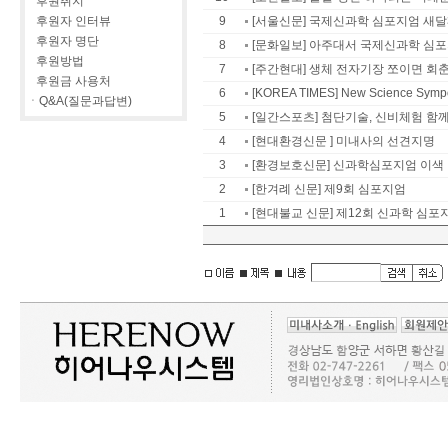
후원취지
후원자 인터뷰
9
[서울신문] 국제신과학 심포지엄 새달
후원자 명단
8
[문화일보] 아주대서 국제신과학 심
후원방법
7
[주간현대] 생체 전자기장 쪼이면 회
후원금 사용처
6
[KOREA TIMES] New Science Sympo
ㆍQ&A(질문과답변)
5
[일간스포츠] 첨단기술, 신비체험 함께 
4
[현대환경신문 ] 미내사의 선견지명
3
[환경보호신문] 신과학심포지엄 이색
2
[한겨례 신문] 제9회 심포지엄
1
[현대불교 신문] 제12회 신과학 심포지엄