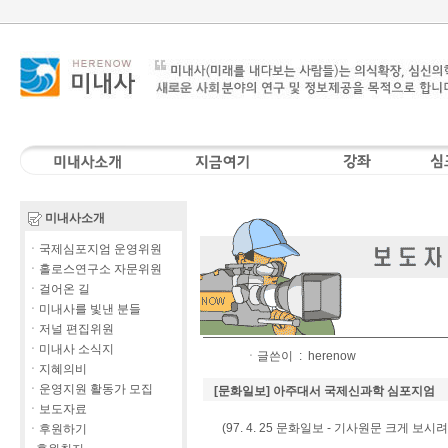
미내사소개
ㆍ국제심포지엄 운영위원
ㆍ홀로스연구소 자문위원
ㆍ걸어온 길
ㆍ미내사를 빛낸 분들
ㆍ저널 편집위원
ㆍ미내사 소식지
ㆍ글쓴이 :
herenow
ㆍ지혜의비
ㆍ운영지원 활동가 모집
[문화일보] 아주대서 국제신과학 심포지엄
ㆍ보도자료
(97. 4. 25 문화일보 - 기사원문 크게 보시
ㆍ후원하기