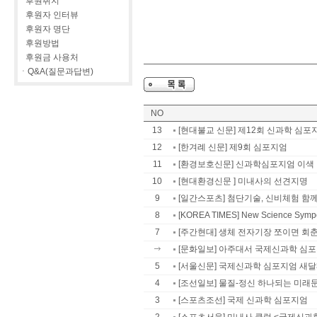
후원취지
후원자 인터뷰
후원자 명단
후원방법
후원금 사용처
ㆍQ&A(질문과답변)
NO
13
[현대불교 신문] 제12회 신과학 심포지엄
12
[한겨례 신문] 제9회 심포지엄
11
[환경보호신문] 신과학심포지엄 이색
10
[현대환경신문 ] 미내사의 선견지명
9
[일간스포츠] 첨단기술, 신비체험 함께 
8
[KOREA TIMES] New Science Sympo
7
[주간현대] 생체 전자기장 쪼이면 회
[문화일보] 아주대서 국제신과학 심
5
[서울신문] 국제신과학 심포지엄 새달
4
[조선일보] 물질-정신 하나되는 미래
3
[스포츠조선] 국제 신과학 심포지엄