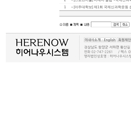
2
[스포츠서울] 미내사 클럽 <국제신과
1
[아주대학보] 제1회 국제신과학운동