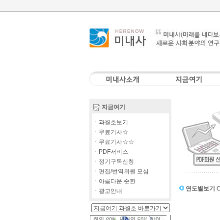
지금여기
ㆍ과월호보기
ㆍ무료기사☆
ㆍ무료기사☆☆
ㆍPDF서비스
ㆍ정기구독신청
ㆍ편집/번역위원 모심
ㆍ아름다운 순환
연도별보기
C
ㆍ광고안내