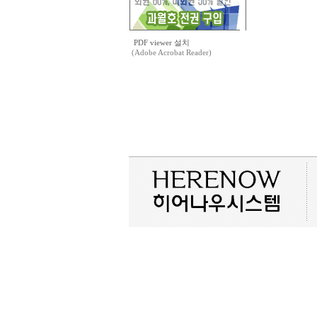
PDF viewer 설치
(Adobe Acrobat Reader)