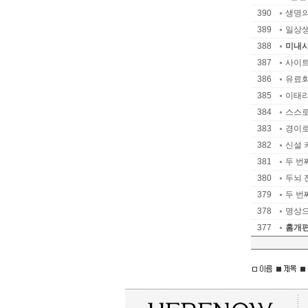
390
생명의
389
일상생
388
미내사
387
사이트
386
유료회
385
이태리
384
스스로
383
경이로
382
신설 
381
두 번
380
두뇌 
379
두 번
378
명상으
377
홈개편