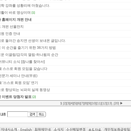
학 강좌를 성황리에 마쳤습니다.
활이 바로 명상이며
[1]
 홈페이지 개편 안내
 개편 선물잔치
원 인증 안내
로 돌아간 송지연 선생이 보내온 글입니다.
 이 순간을 즐기기 위한 36가지 방법
운 이끌림/감각의 열림-하나됨의 순간
커뮤니티 소식 [참나를 찾아서]
째 스스로 회원 모임을 갖습니다
전문가 세미나 안내(무료)
째 '스스로 회원 모임' 연기
로 향상되는 뇌파의 실제 동영상
 이벤트 당첨자 발표
[2]
1
[2]
[3]
[4]
[5]
[6]
[7]
[8]
[9]
[10]
[11]
[12]
[13]
..
[20]
▶