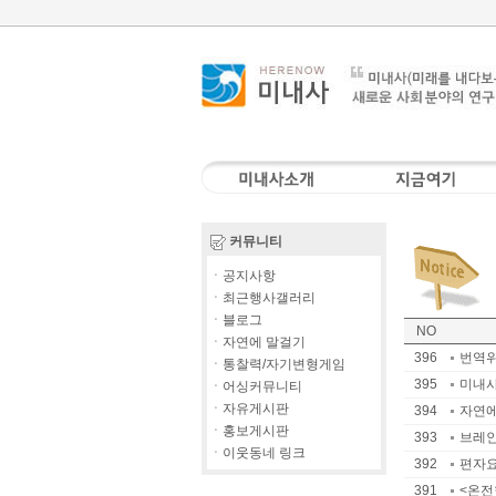
커뮤니티
ㆍ공지사항
ㆍ최근행사갤러리
ㆍ블로그
NO
ㆍ자연에 말걸기
396
번역위
ㆍ통찰력/자기변형게임
395
미내사
ㆍ어싱커뮤니티
ㆍ자유게시판
394
자연에
ㆍ홍보게시판
393
브레인
ㆍ이웃동네 링크
392
편자요
391
<온전