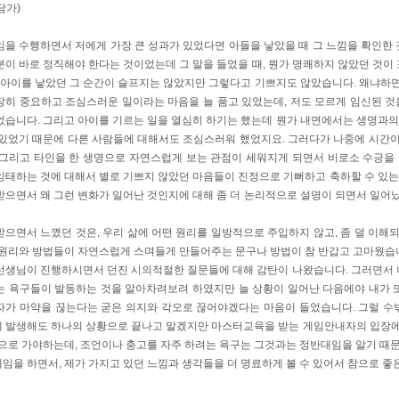
담가)
임을 수행하면서 저에게 가장 큰 성과가 있었다면 아들을 낳았을 때 그 느낌을 확인한
분이 바로 정직해야 한다는 것이었는데 그 말을 들었을 때, 뭔가 명쾌하지 않았던 것이
는 아이를 낳았던 그 순간이 슬프지는 않았지만 그렇다고 기쁘지도 않았습니다. 왜냐하면
장히 중요하고 조심스러운 일이라는 마음을 늘 품고 있었는데, 저도 모르게 임신된 것을
었습니다. 그리고 아이를 기르는 일을 열심히 하기는 했는데 뭔가 내면에서는 생명과의 
 있었기 때문에 다른 사람들에 대해서도 조심스러워 했었지요. 그러다가 나중에 시간이
 그리고 타인을 한 생명으로 자연스럽게 보는 관점이 세워지게 되면서 비로소 수긍을 
잉태하는 것에 대해서 별로 기쁘지 않았던 마음들이 진정으로 기뻐하고 축하할 수 있는 
받으면서 왜 그런 변화가 일어난 것인지에 대해 좀 더 논리적으로 설명이 되면서 일어났
받으면서 느꼈던 것은, 우리 삶에 어떤 원리를 일방적으로 주입하지 않고, 좀 덜 이해
 원리와 방법들이 자연스럽게 스며들게 만들어주는 문구나 방법이 참 반갑고 고마웠습
선생님이 진행하시면서 던진 시의적절한 질문들에 대해 감탄이 나왔습니다. 그러면서 
는 욕구들이 발동하는 것을 알아차려보려 하였지만 늘 상황이 일어난 다음에야 내가 또 
자가 마약을 끊는다는 굳은 의지와 각오로 끊어야겠다는 마음이 들었습니다. 그럴 수
 발생해도 하나의 상황으로 끝나고 말겠지만 마스터교육을 받는 게임안내자의 입장에서
쪽으로 가야하는데, 조언이나 충고를 자주 하려는 욕구는 그것과는 정반대임을 알기 때
임을 하면서, 제가 가지고 있던 느낌과 생각들을 더 명료하게 볼 수 있어서 참으로 좋