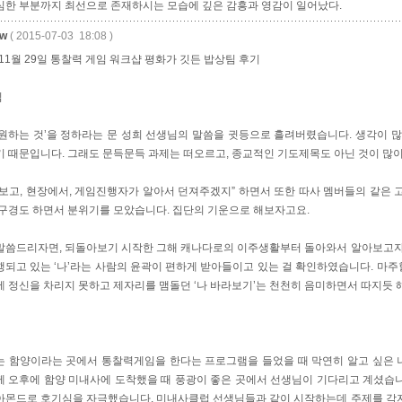
심한 부분까지 최선으로 존재하시는 모습에 깊은 감흥과 영감이 일어났다.
w
( 2015-07-03 18:08 )
 11월 29일 통찰력 게임 워크샵 평화가 깃든 밥상팀 후기
님
‘원하는 것’을 정하라는 문 성희 선생님의 말씀을 귓등으로 흘려버렸습니다. 생각이 많
기 때문입니다. 그래도 문득문득 과제는 떠오르고, 종교적인 기도제목도 아닌 것이 많
 보고, 현장에서, 게임진행자가 알아서 던져주겠지” 하면서 또한 따사 멤버들의 같은 
 구경도 하면서 분위기를 모았습니다. 집단의 기운으로 해보자고요.
말씀드리자면, 되돌아보기 시작한 그해 캐나다로의 이주생활부터 돌아와서 알아보고자 
행되고 있는 ‘나’라는 사람의 윤곽이 편하게 받아들이고 있는 걸 확인하였습니다. 마주할
에 정신을 차리지 못하고 제자리를 맴돌던 ‘나 바라보기’는 천천히 음미하면서 따지듯 
는 함양이라는 곳에서 통찰력게임을 한다는 프로그램을 들었을 때 막연히 알고 싶은 
께 오후에 함양 미내사에 도착했을 때 풍광이 좋은 곳에서 선생님이 기다리고 계셨습
아몬드로 호기심을 자극했습니다. 미내사클럽 선생님들과 같이 시작하는데 주제를 각자