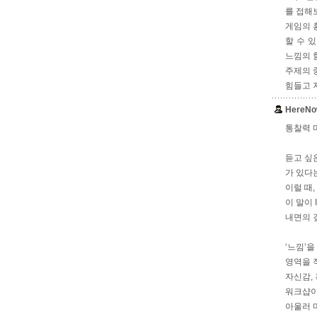
를 접해
게임의 
할 수 
느낌의 
주제의 
힘들고 
HereNo
통찰력 마
듣고 싶
가 있다
이럴 때,
이 말이 
내면의 
‘느낌’
영역을 
자신감,
워크샵이
아울러 