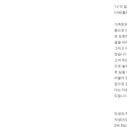
‘나’의
디테(출
가족문제
름으로 
로 표현
결을 바
그리고 
었습니다
고자 하
으로 놀
로 삶을
러붙어 
앞으로 
다는 마
드립니다
인생의 
자생(사
2박 3