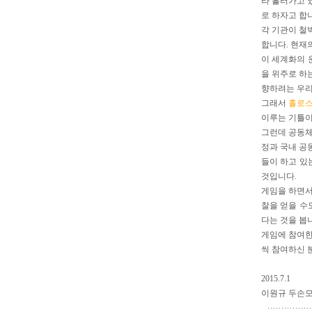
라 흘러가고 
로 하자고 합
각 기관이 철
합니다. 현재
이 세계화의 
을 위주로 하
향하려는 우리
그래서
홀로스
이루는 기틀이
그런데 공동체
정과 국내 공
들이 하고 있
것입니다.
게임을 하면서
찰을 얻을 수
다는 것을 봅
게임에 참여한
씩 참여하신 
2015.7.1
이원규 두손