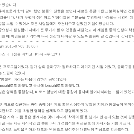
보았습니다.
흥미로움과 함께 같이 했던 분들의 진행을 보면서 새로운 통찰이 왔고 불확실하던 것
있었습니다. 내가 두렵게 생각하고 약점이었던 부분들을 투명하게 바라보는 시간이 
힘을 느낄 수 있어서 모든 사람들에게 추천해주고 싶었던 게임이었습니다.
중요성과 절실함이 저에게 큰 무기가 될 수 있음을 깨달았고 이 게임을 통해 인생의 핵
지칠 때 이것들을 기억하여 다시 정진해 나아갈 수 있도록 활용해 갈 것입니다. 감사합
w
( 2015-07-03 18:06 )
스터 과정을 마치고...(바다나무:코치)
은 프로그램이었다. 뭔가 삶의 돌파구가 필요하다고 여겨지던 시점 이었고, 돌파구를
는 느낌이 있었다.
 ‘통찰력’ 이라는 마음이 강하게 공명되었다.
Insight로도 와닿았고 동시에 forsight로도 와닿았다.
깊은 영역을 통찰할 때, 비로소 앞날에 대한 통찰이 동시에 일어나리라는 느낌이 있었고,
을 키워드로 접근하는 과정 중에 생각지도 혹은 상상하지 않았던 지혜와 통찰들이 연이어
직면하고, 이를 초월한 영역을 실제적으로 경험하게 했다.
 혹은 자유, 기쁨 등은 생겨나는 것이 아니라 ‘착각의 틀’을 넘어서면 본래 있는 것이 
 끝나는 지금 지식적인 앎 뿐만 아니라 경험적인 확신을 함께 가져가는 기쁨이 크다.
마스터의 느낌을 언어와 태도와 온 몸으로 보여주신 대표님께 진심으로 감사드린다.