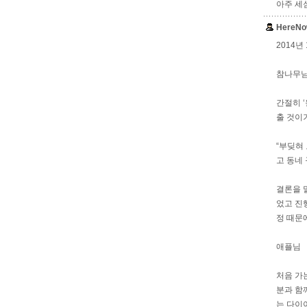
아주 세
HereNo
2014년
참나무
간절히 
출 것이
“부딪혀
고 동네
결론을 
었고 진
정 때문
애플님
처음 가
분과 함
는 다이