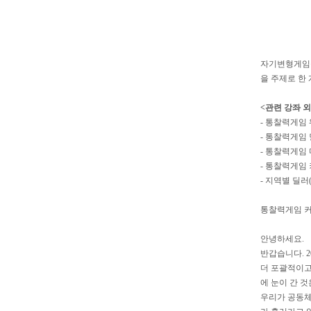
자기변형게임을
을 주제로 한
<관련 강좌 외
-
통찰력게임 
-
통찰력게임 
-
통찰력게임 마
-
통찰력게임 
-
지역별 딜러
통찰력게임 커뮤
안녕하세요.
반갑습니다. 
더 포괄적이고
에 눈이 간 
우리가 공동체