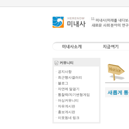
커뮤니티
ㆍ공지사항
ㆍ최근행사갤러리
ㆍ블로그
ㆍ자연에 말걸기
새롭게 통
ㆍ통찰력/자기변형게임
ㆍ어싱커뮤니티
ㆍ자유게시판
ㆍ홍보게시판
ㆍ이웃동네 링크