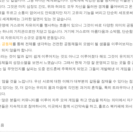
있는 것 같습니다. 그중 하나는 세계화입니다. 전세계에 막강한 힘을 행사하는 이들은
니다. 그것은 마치 심장도 간도, 위와 허파도 모두 자신을 둘러싼 경계를 풀어버리고 온
벽을 두르고 소통이 없어서도 안되겠지만 자기 고유의 기능을 버리고 단순히 세포로써
의 세계화에는 그러한 일면이 있는 것 같습니다.
운명에 거스르며 자유의지를 행사하는 흐름이 있으니 그것이 바로 다양한 의미의 공
는 하나의 가치관으로만 치닫고 있습니다. 거기에 거스르며 아름다움과 소박함, 단순함
의 자유의지가 소규모 공동체 운동입니다.
 공동체
를 통해 전체를 생각하는 건전한 공동체들의 모범이 될 샘플을 이루어보자는
 되지 않을까 합니다.
라는 것이 말과 같이 쉽게 이루어지는 것도 아니고 이루어졌다 해도 그것이 유지되
동체들의 성장소멸을 보면서 느꼈습니다. 그래서 현재 가장 잘 운영되고 있는 곳들 중
는 일 무엇인지를 살피는 도중 핀드혼에 주목하게 되었고 그들이 개발해낸 이 게임
 많을 것을 느낍니다. 우선 서로에 대한 이해가 대부분의 갈등을 잠재울 수 있다는 
도 있다는 것, 더 깊이는 우리의 몸과 마음에 각인된 과거의 흔적들, 특히 트라우마
니다.
 많은 분들이 커뮤니티를 이루어 자주 모여 게임을 하고 연습을 하자는 의미에서 자
분들은 지속적으로 참여하시어, 이곳에서 함께 시간약속을 하고, 홀로스 북카페에 와서
모음