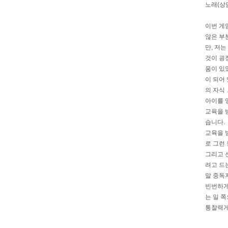
노래(상
이번 게
않은 부
만, 저
것이 굉
움이 있
이 되어
의 자식
아이를 
교육을 
습니다.
교육을 
로 그런
그리고 
려고 드
말 중독
빈번하게
는 일 
통찰력게