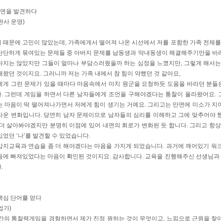
 일면을 발견하다
판사 운영)
 때문에 고민이 많았는데, 가족에게서 떨어져 나온 시선에서 저를 포함한 가족 전체를 
단단하게 묶여있는 문제들 중 아버지 문제를 남동생과 막내동생이 해결해주기만을 바라
하지는 않았지만 그들이 얼마나 부담스러웠을까 하는 심정을 느꼈지만, 그렇게 해서는
래왔던 것이지요. 그러니까 저는 가족 내에서 참 힘이 약했던 것 같아요,
제게 그런 문제가 있을 때마다 마음속에서 마치 원군을 요청하듯 도움을 바라던 분들
. 그런데 게임을 하면서 다른 남자들에게 조언을 구해야겠다는 통찰이 올라왔어요. 
는 마음이 딱 떨어져나가면서 저에게 힘이 생기는 거예요. 그리고는 만면에 미소가 지
라운 변화입니다. 당연히 남자 문제이므로 남자들의 심리를 이해하고 그에 맞추어야 
 더 살아봐야겠지만 분명히 이점에 있어 내면의 회로가 변화된 듯 합니다. 그리고 항상
있었던 ‘나’를 발견할 수 있었습니다.
감지교육과 연습을 좀 더 해야겠다는 마음을 가지게 되었습니다. 과거에 깨어있기 워
음에 빠져있었다는 마음이 확인된 것이지요. 감사합니다. 교육을 진행해주신 선생님과
.
핵심 단어를 얻다
업가)
일간의 통찰력게임을 경험하면서 제가 진정 원하는 것이 무엇이고, 느낌으로 근원을 찾