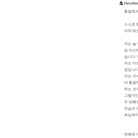
HereNo
통찰력게
스스로 
아무개(
저는 늘
임 마스
습니다.
저는 이
점입니다
자는 지
데 통찰
하는 것
그렇지만
두 번째
연습과 
욕심부리
변화에 