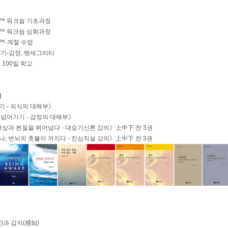
™ 워크숍 기초과정
™ 워크숍 심화과정
™-계절 수업
기-감정, 텐세그리티
 100일 학교
]
 - 의식의 대해부》
넘어가기 - 감정의 대해부》
현상과 본질을 뛰어넘다 - 대승기신론 강의》上中下 전 3권
, 번뇌의 촛불이 꺼지다 - 진심직설 강의》上中下 전 3권
)과 감지(感知)