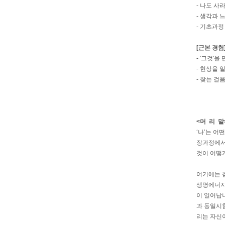
-
나도 사
-
생각과 
-
기초과정
[근본 경험
-
'그것'을
-
현상을 
-
찾는 걸음
<머 리 말
‘나’는 어
장과정에서 
것이 어떻게
여기에는 
생명에너지가
이 일어납니
과 동일시
리는 자신