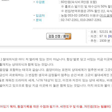
수강료
:
60만원(숙식비 8만원 포함)
※ 홀로스 발기인 및 재수강자 50% 할
※ 편집/번역위원은 25% 할인 (단, 숙
입금처
:
농협 053-02-185431 이원규
(
카드결
문의
:
02-747-2261, 010-2667-2261
ㆍ조회 : 52131 회
ㆍ의견 : 97 개
[
ㆍ추천 : 1939 분
..) 절대의식은 어디 저 멀리에 있는 것이 아닙니다. 항상 발로 딛고 서있는 지금 이곳
 활개치는 상대의식과 함께 있는 것입니다.
 음양을 포함하는 태극과 같습니다. 음양이라는 표면의 상대세계가 멈추면 바로 그곳
 당신이 괴로워하는 그 번잡한 생각과 감정들이 멈추는 순간 바로 그곳이 절대세계인 것
로 채워진 드라마의 세계, '나'와 '대상'이 있고, 이것과 저것이 있는 상대 세계는, 바
벌어지고 있으므로 항상 지금 이곳에 이 둘은 함께 있는 것입니다. 마치 파도와 물이 같
깨어있기 책자, 통찰기록용 작은 수첩과 필기구, 세면도구 및 타올, 개인컵(또는 텀블러)