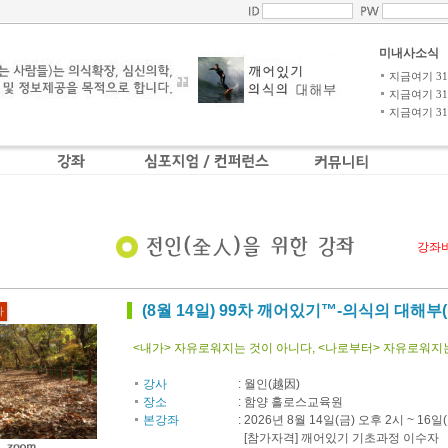
미내사소식
지금여기 31-4
지금여기 31-3
지금여기 31-2
강좌
(8월 14일) 99차 깨어있기™-의식의 대해부
좌
<내가> 자유로워지는 것이 아니다, <나로부터> 자유로워지
강사
:
월인(越因)
장소
:
함양 홀로스교육원
본강좌
:
2026년 8월 14일(금) 오후 2시 ~ 16일(
[참가자격] 깨어있기 기초과정 이수자