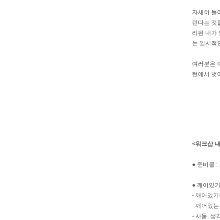
자세히 들
린다는 것을
리된 내가 
는 일시적
여러분은 이
턴에서 벗어
20
<워크샵 
● 준비물 
● 깨어있
- 깨어있
- 깨어있는
- 사물, 