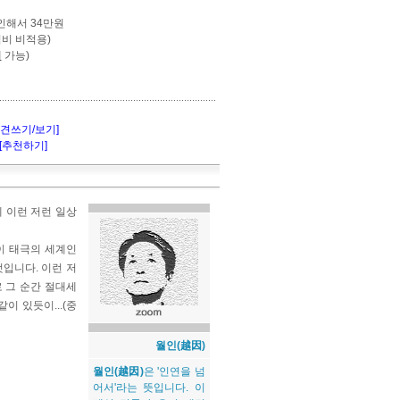
인해서 34만원
식비 비적용)
제
가능)
의견쓰기/보기]
[추천하기]
에 이런 저런 일상
이 태극의 세계인
입니다. 이런 저
로 그 순간 절대세
이 있듯이...(중
월인(越因)
월인(越因)
은 '인연을 넘
어서'라는 뜻입니다. 이