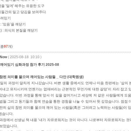
:삶을 '알게' 해주는 유용한 도구
감지들간의 밀고 당김을 보여주다
열려있기
: ‘있음’을 깨닫기
性) : 의식의 본질을 깨닫기
(총
97
개)
eNow
( 2025-08-18 10:10 )
 깨어있기 심화과정 참가 후기 2025-08
참된 의미를 물으며 깨어있는 사람들 _ 다안 (대학원생)
3일의 과정이 알차게 지나갔습니다. 바쁜 생활 중에서도 언제나 마음 한편에는 ‘삶의 본
어내고 유지시키며 언젠가는 없애버리는 근본적인 무언가에 대한 갈망’이 자리 잡고 
았습니다. 이번 과정을 통해 앞서 이 길을 걸어가시고 세상에 저 같은 사람들에게 도
법들 그리고 동기들과 함께 연습을 통한 경험을 나눌 수 있어서 뜻 깊었습니다. 점점
전히 삶의 참된 의미를 물으며 깨어 있는 사람들(혹은 그러려고 노력하는 사람들)이 
웠습니다.
과정에서 선생님 책 내용 ‘내가 자유로워지는 것이 아니다. 나로부터 자유로워지는 것이
 보았습니다.