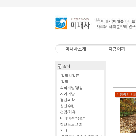
강좌
ㆍ강좌일정표
ㆍ강좌
의식개발/명상
자기계발
진행중인 강
정신과학
심신수련
건강/치유
미래예측/직관력
첨단프로그램
기타