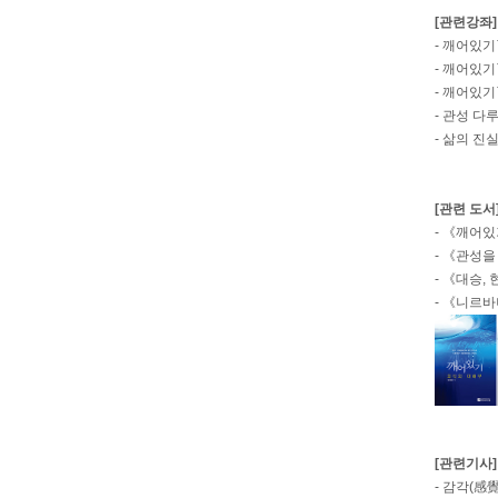
[관련강좌]
-
깨어있기
-
깨어있기
-
깨어있기
-
관성 다루
-
삶의 진실
[관련 도서
-
《깨어있기
-
《관성을 
-
《대승, 
-
《니르바나
[관련기사]
-
감각(感覺