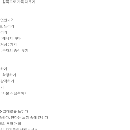
 : 침묵으로 가득 채우기
무엇인가?
으로 느끼기
느끼기
 : 에너지 바다
거성 : 기억
 : 존재의 중심 찾기
견하기
 : 확장하기
게 감각하기
보기
 : 사물과 접촉하기
의
 獵� 그대로를 느끼다
 익숙하다, 안다는 느낌 속에 갇히다
생명의 투명한 힘
의식 :감지들의 네트ㅇㅝㅋ