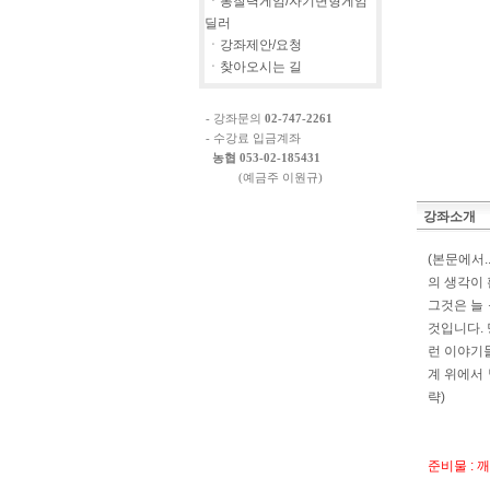
ㆍ통찰력게임/자기변형게임
딜러
ㆍ강좌제안/요청
ㆍ찾아오시는 길
- 강좌문의
02-747-2261
- 수강료 입금계좌
농협 053-02-185431
(예금주 이원규)
강좌소개
(본문에서.
의 생각이
그것은 늘
것입니다.
런 이야기들
계 위에서 
략)
준비물 : 