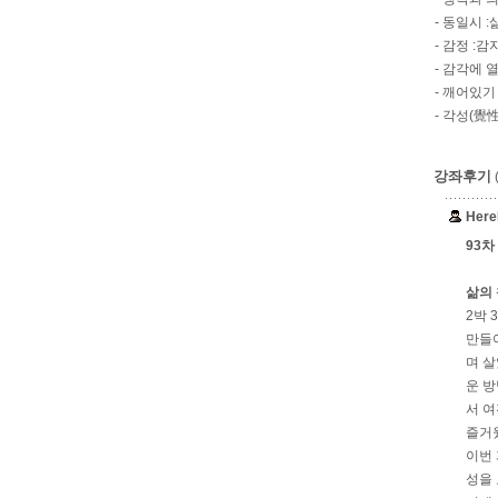
- 동일시 
- 감정 :
- 감각에 
- 깨어있기 
- 각성(覺
강좌후기
Her
93차
삶의 
2박 
만들
며 살
운 방
서 여
즐거
이번 
성을