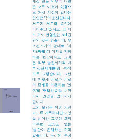
세상 만물과 우리 내면
은 모두 '이것이 있음으
로 해서 저것이 있다는
인연법칙의 소산입니다.
서로가 서로의 원인이
되어주고 있지요. 그 어
느 것도 변함없는 제1원
인인 것은 없습니다. 우
스펜스키의 말대로 '미
지(未知)가 미지를 정의
하는' 현상이지요. 그것
은 외부 물질세계와 내
부 정신세게를 망라하여
모두 그렇습니다. 그런
데 이렇게 서로가 서로
의 존재를 의존하는 '인
연'의 '뿌리없음'을 보면
이제 인연을 넘어서게
됩니다.
그의 모양은 이런 저런
파도록 가득하지만 모양
을 넘어선 그곳엔 오직
아무런 모양도 없는
'물'만이 존재하는 것과
같습니다. 우리의 본성