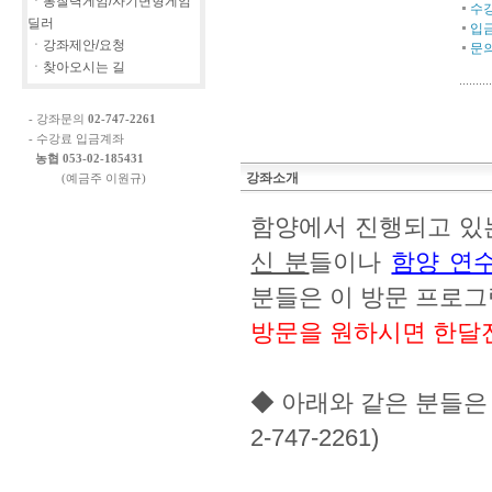
ㆍ통찰력게임/자기변형게임
수
딜러
입
ㆍ강좌제안/요청
문
ㆍ찾아오시는 길
- 강좌문의
02-747-2261
- 수강료 입금계좌
농협 053-02-185431
강좌소개
(예금주 이원규)
함양에서 진행되고 
신 분
들이나
함양 연
분들은 이 방문 프로그
방문을 원하시면 한달
◆ 아래와 같은 분들은 
2-747-2261)