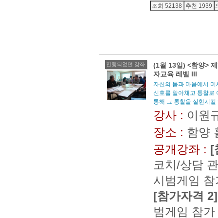
조회 52138
추천 1939
진행되었던 강좌
(1월 13일) <함양>
자교육 레벨 III
자신의 몸과 마음에서 
신호를 알아채고 통찰로 
통해 그 통찰을 실현시킬
강사 :
이원규
장소 :
함양
공개강좌 :
코치/상담 
시범게임 참가
[참가자격 2]
범게임 참가