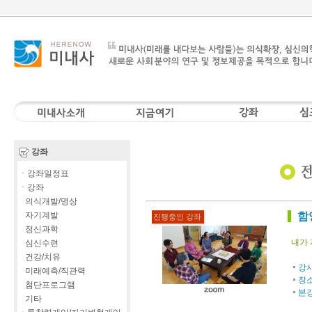
강좌
ㆍ강좌일정표
ㆍ강좌
의식개발/명상
자기계발
함
진행중인 강좌
정신과학
내가 
심신수련
건강/치유
강
미래예측/직관력
장
첨단프로그램
본
기타