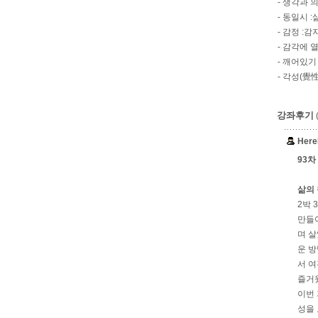
- 생각과 
- 동일시 
- 감정 :
- 감각에 
- 깨어있기 
- 각성(覺
강좌후기
Her
93차
삶의 
2박 
만들
며 살
운 방
서 여
즐거
이번 
성을