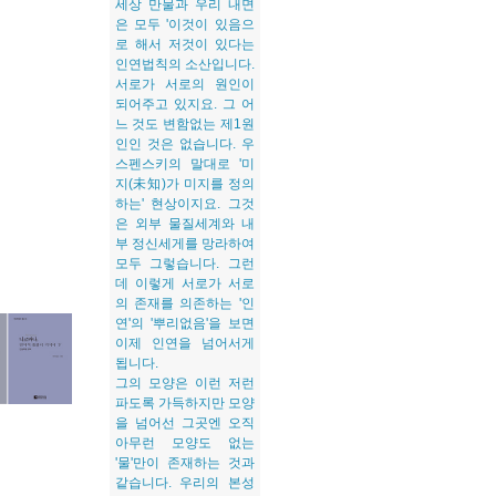
세상 만물과 우리 내면
은 모두 '이것이 있음으
로 해서 저것이 있다는
인연법칙의 소산입니다.
서로가 서로의 원인이
되어주고 있지요. 그 어
느 것도 변함없는 제1원
인인 것은 없습니다. 우
스펜스키의 말대로 '미
지(未知)가 미지를 정의
하는' 현상이지요. 그것
은 외부 물질세계와 내
부 정신세게를 망라하여
모두 그렇습니다. 그런
데 이렇게 서로가 서로
의 존재를 의존하는 '인
연'의 '뿌리없음'을 보면
이제 인연을 넘어서게
됩니다.
그의 모양은 이런 저런
파도록 가득하지만 모양
을 넘어선 그곳엔 오직
아무런 모양도 없는
'물'만이 존재하는 것과
같습니다. 우리의 본성