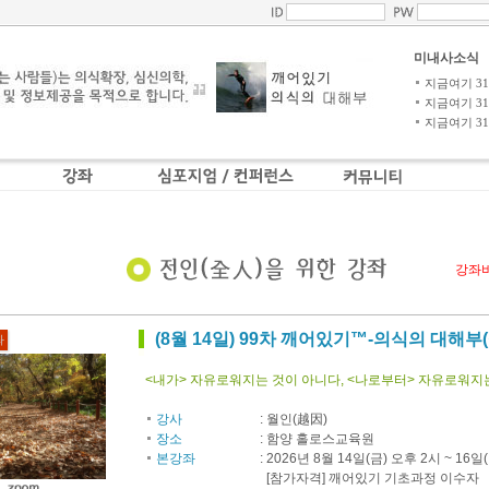
미내사소식
지금여기 31-4
지금여기 31-3
지금여기 31-2
강좌
(8월 14일) 99차 깨어있기™-의식의 대해부
좌
<내가> 자유로워지는 것이 아니다, <나로부터> 자유로워지
강사
:
월인(越因)
장소
:
함양 홀로스교육원
본강좌
:
2026년 8월 14일(금) 오후 2시 ~ 16일(
[참가자격] 깨어있기 기초과정 이수자