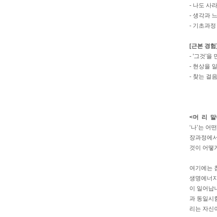
-
나도 사
-
생각과 
-
기초과정
[근본 경험
-
'그것'을
-
현상을 
-
찾는 걸음
<머 리 말
‘나’는 어
장과정에서 
것이 어떻게
여기에는 
생명에너지가
이 일어납니
과 동일시
리는 자신