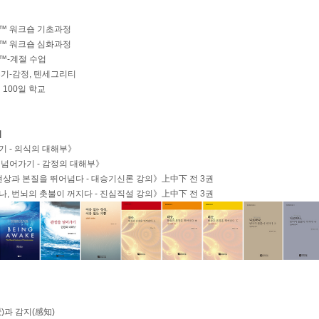
™ 워크숍 기초과정
™ 워크숍 심화과정
™-계절 수업
기-감정, 텐세그리티
 100일 학교
]
 - 의식의 대해부》
넘어가기 - 감정의 대해부》
현상과 본질을 뛰어넘다 - 대승기신론 강의》上中下 전 3권
, 번뇌의 촛불이 꺼지다 - 진심직설 강의》上中下 전 3권
)과 감지(感知)