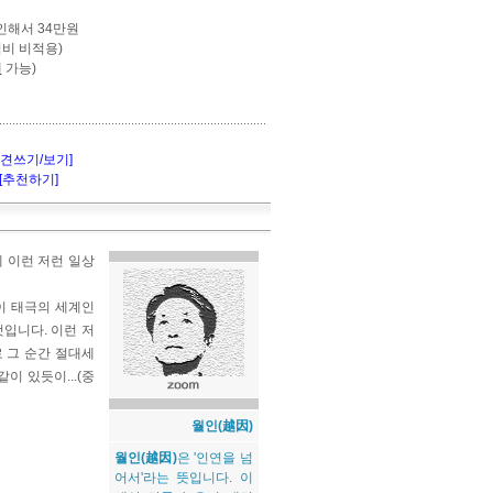
인해서 34만원
식비 비적용)
제
가능)
의견쓰기/보기]
[추천하기]
에 이런 저런 일상
이 태극의 세계인
입니다. 이런 저
로 그 순간 절대세
이 있듯이...(중
월인(越因)
월인(越因)
은 '인연을 넘
어서'라는 뜻입니다. 이