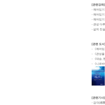
[관련강좌]
-
깨어있기
-
깨어있기
-
깨어있기
-
관성 다루
-
삶의 진실
[관련 도서
-
《깨어있기
-
《관성을 
-
《대승, 
-
《니르바나
[관련기사]
-
감각(感覺