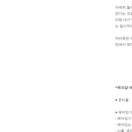
자세히 들
린다는 것을
리된 내가 
는 일시적
여러분은 이
턴에서 벗어
20
<워크샵 
● 준비물 
● 깨어있
- 깨어있
- 깨어있는
- 사물, 