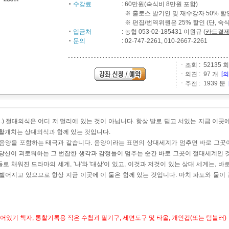
수강료
:
60만원(숙식비 8만원 포함)
※ 홀로스 발기인 및 재수강자 50% 할
※ 편집/번역위원은 25% 할인 (단, 숙
입금처
:
농협 053-02-185431 이원규
(
카드결
문의
:
02-747-2261, 010-2667-2261
ㆍ조회 : 52135 회
ㆍ의견 : 97 개
[
ㆍ추천 : 1939 분
..) 절대의식은 어디 저 멀리에 있는 것이 아닙니다. 항상 발로 딛고 서있는 지금 이곳
 활개치는 상대의식과 함께 있는 것입니다.
 음양을 포함하는 태극과 같습니다. 음양이라는 표면의 상대세계가 멈추면 바로 그곳
 당신이 괴로워하는 그 번잡한 생각과 감정들이 멈추는 순간 바로 그곳이 절대세계인 것
로 채워진 드라마의 세계, '나'와 '대상'이 있고, 이것과 저것이 있는 상대 세계는, 바
벌어지고 있으므로 항상 지금 이곳에 이 둘은 함께 있는 것입니다. 마치 파도와 물이 같
깨어있기 책자, 통찰기록용 작은 수첩과 필기구, 세면도구 및 타올, 개인컵(또는 텀블러)