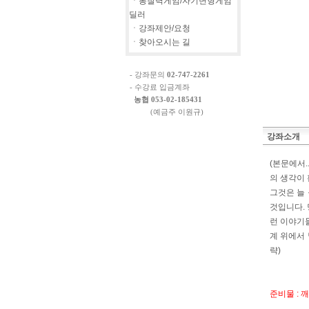
ㆍ통찰력게임/자기변형게임
딜러
ㆍ강좌제안/요청
ㆍ찾아오시는 길
- 강좌문의
02-747-2261
- 수강료 입금계좌
농협 053-02-185431
(예금주 이원규)
강좌소개
(본문에서.
의 생각이
그것은 늘
것입니다.
런 이야기들
계 위에서 
략)
준비물 : 