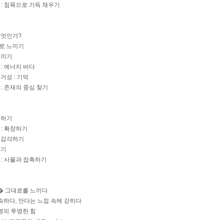
 : 침묵으로 가득 채우기
무엇인가?
으로 느끼기
느끼기
 : 에너지 바다
거성 : 기억
 : 존재의 중심 찾기
견하기
 : 확장하기
게 감각하기
보기
 : 사물과 접촉하기
의
 獵� 그대로를 느끼다
 익숙하다, 안다는 느낌 속에 갇히다
생명의 투명한 힘