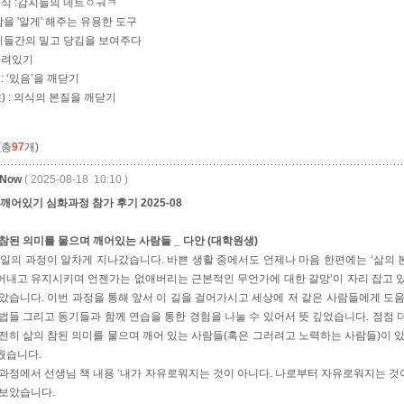
의식 :감지들의 네트ㅇㅝㅋ
:삶을 '알게' 해주는 유용한 도구
감지들간의 밀고 당김을 보여주다
열려있기
: ‘있음’을 깨닫기
性) : 의식의 본질을 깨닫기
(총
97
개)
eNow
( 2025-08-18 10:10 )
 깨어있기 심화과정 참가 후기 2025-08
참된 의미를 물으며 깨어있는 사람들 _ 다안 (대학원생)
3일의 과정이 알차게 지나갔습니다. 바쁜 생활 중에서도 언제나 마음 한편에는 ‘삶의 본
어내고 유지시키며 언젠가는 없애버리는 근본적인 무언가에 대한 갈망’이 자리 잡고 
았습니다. 이번 과정을 통해 앞서 이 길을 걸어가시고 세상에 저 같은 사람들에게 도
법들 그리고 동기들과 함께 연습을 통한 경험을 나눌 수 있어서 뜻 깊었습니다. 점점
전히 삶의 참된 의미를 물으며 깨어 있는 사람들(혹은 그러려고 노력하는 사람들)이 
웠습니다.
과정에서 선생님 책 내용 ‘내가 자유로워지는 것이 아니다. 나로부터 자유로워지는 것이
 보았습니다.