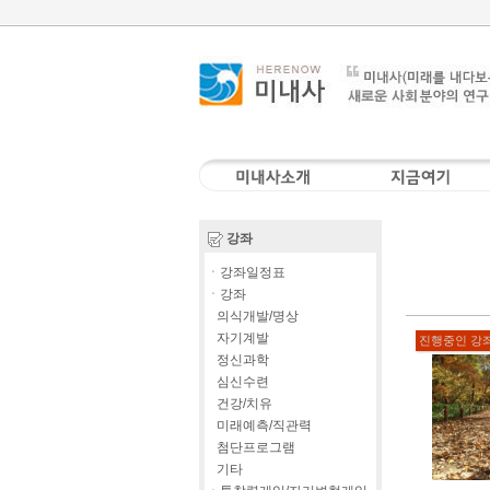
강좌
ㆍ강좌일정표
ㆍ강좌
의식개발/명상
자기계발
진행중인 강
정신과학
심신수련
건강/치유
미래예측/직관력
첨단프로그램
기타