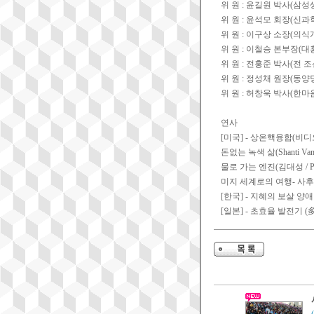
위 원 : 윤길원 박사(삼
위 원 : 윤석모 회장(신
위 원 : 이구상 소장(의
위 원 : 이철승 본부장(대
위 원 : 전홍준 박사(전 
위 원 : 정성채 원장(동
위 원 : 허창욱 박사(한
연사
[미국] - 상온핵융합(비디오 강연 
돈없는 녹색 삶(Shanti Van
물로 가는 엔진(김대성 / Paul
미지 세계로의 여행- 사후세계
[한국] - 지혜의 보살 양
[일본] - 초효율 발전기 