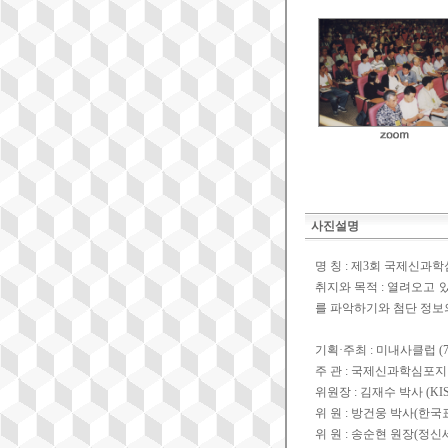
사진설명
명 칭 : 제3회 국제신과학
취지와 목적 : 열려오고
를 파악하기와 첨단 정보
기획·주최 : 미내사클럽 (74
주 관 : 국제신과학심포
위원장 : 김재수 박사 (K
위 원 : 방건웅 박사(한
위 원 : 송순현 원장(정신