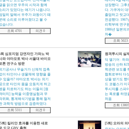
본질적인 요소입니다. 선각자들의
태어나 4살 때
글을 읽으면 우주의 시작과 함께
성장했다. 그후
소리가 있었다는 얘기가 나옵니다.
다. 가쿠게이 
엄밀히 말해서 우주가 파동이기 때
졸업하고 릿교
문에 소리로 이루어졌다고 볼 수
전공했다. 196
있습니다.
리학부에 연구
1986년 일본
조회 4701
의견 0
처�
조회 5023
6회 심포지엄 강연자인 가와노 박
원격투시의 실
사와 야마모토 박사 서울대 바이오
딕 앨기어 : 하
포톤 연구소 방문
방송의 산하 KI
외기공사나 무술가가 신체적 접촉
학관련 보도를 
없이 타인이나 생물체에 영향을 줄
협회로부터 다섯
수 있을까? 야마모토 박사는 외기
상을 받기도 했다.
공으로 타인의 몸을 요동치게 하고
드 코펠스가 미
병을 치료하기도 하는 이들의 [원
투시자를 스파이
격터치] 능력을 이중맹실험과 무
는 폭로를 하였
작위화, 통계해석기법을 통해 철저
처음
한 과학적 방법으로 검증하였다.
조회 1380
조회 5311
의견 0
[5회] 킬리안 효과를 이용한 새로
[5회] 오라의 
운 도구 GDV 출현