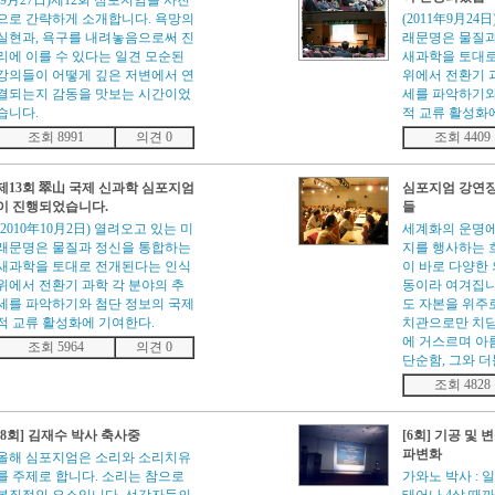
(9月27日)제12회 심포지엄을 사진
으로 간략하게 소개합니다. 욕망의
(2011年9月24
실현과, 욕구를 내려놓음으로써 진
래문명은 물질과
리에 이를 수 있다는 일견 모순된
새과학을 토대로
강의들이 어떻게 깊은 저변에서 연
위에서 전환기 
결되는지 감동을 맛보는 시간이었
세를 파악하기와
습니다.
적 교류 활성화
조회 8991
의견 0
조회 4409
제13회 翠山 국제 신과학 심포지엄
심포지엄 강연장
이 진행되었습니다.
들
(2010年10月2日) 열려오고 있는 미
세계화의 운명에
래문명은 물질과 정신을 통합하는
지를 행사하는 
새과학을 토대로 전개된다는 인식
이 바로 다양한
위에서 전환기 과학 각 분야의 추
동이라 여겨집니
세를 파악하기와 첨단 정보의 국제
도 자본을 위주
적 교류 활성화에 기여한다.
치관으로만 치닫
에 거스르며 아
조회 5964
의견 0
단순함, 그와 
조회 4828
[8회] 김재수 박사 축사중
[6회] 기공 및
파변화
올해 심포지엄은 소리와 소리치유
를 주제로 합니다. 소리는 참으로
가와노 박사 :