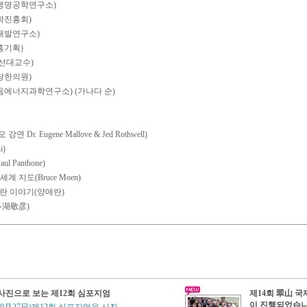
성생명공학연구소)
과학진흥회)
식개발연구소)
홍기획)
조선대교수)
양당한의원)
마음에너지과학연구소) (가나다 순)
Dr. Eugene Mallove & Jed Rothwell)
i)
 Panthone)
 지도(Bruce Moen)
애란 이야기(양애란)
(多湖敬彦)
사진으로 보는 제12회 심포지엄
제14회 翠山 
이 진행되었습니