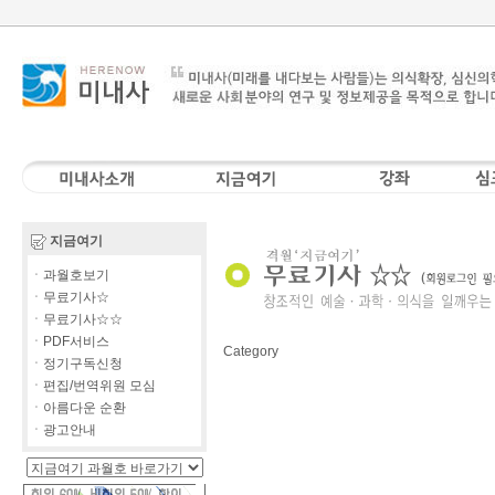
지금여기
ㆍ과월호보기
ㆍ무료기사☆
ㆍ무료기사☆☆
ㆍPDF서비스
Category
ㆍ정기구독신청
ㆍ편집/번역위원 모심
ㆍ아름다운 순환
ㆍ광고안내