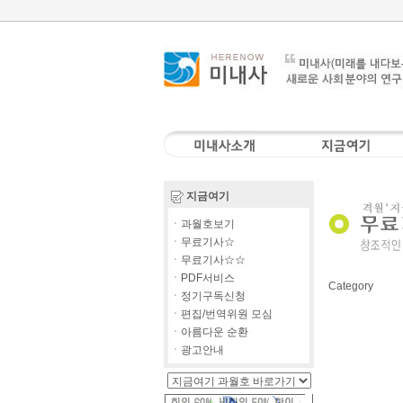
지금여기
ㆍ과월호보기
ㆍ무료기사☆
ㆍ무료기사☆☆
ㆍPDF서비스
Category
ㆍ정기구독신청
ㆍ편집/번역위원 모심
ㆍ아름다운 순환
ㆍ광고안내