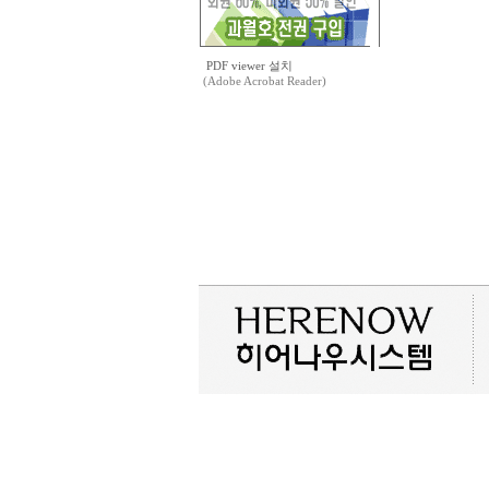
PDF viewer 설치
(Adobe Acrobat Reader)