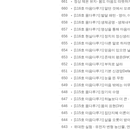
661
정상 체온 유지- 몸도 마음도 따뜻하게
660
[116호 마음다루기] 알던 것에서 모
659
[116호 몸다루기] 발달 패턴 - 영아
658
[116호 몸다루기] 생체공명 - 생체내
657
[116호 몸다루기] 명상을 통해 마
656
[116호 현실다루기] 정치의 정신생
655
[116호 마음다루기] 다른 말로 하자면
654
[116호 마음다루기] 믿음이 있으면 
653
[116호 마음다루기] 존재의 평온(9부
652
[116호 마음다루기] 부처로 살라
651
[116호 마음다루기] 기본 신경망Defaul
650
[116호 마음다루기] 눈을 뜬 무한
649
[116호 마음다루기] 마음 밖에는 아
648
[115호 몸다루기] 장기의 수명
647
[115호 마음다루기] 하늘보다 더 큰
646
[115호 몸다루기] 몸의 표현(3부)
645
[115호 마음다루기] 집단지혜 이론이
644
[115호 마음다루기] 삶을 오롯이 
643
위대한 실험 - 유전자 변형 농산물, 연구