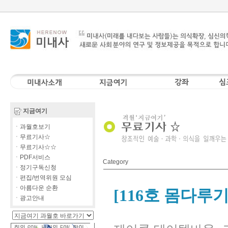
지금여기
ㆍ과월호보기
ㆍ무료기사☆
ㆍ무료기사☆☆
ㆍPDF서비스
Category
ㆍ정기구독신청
ㆍ편집/번역위원 모심
ㆍ아름다운 순환
[116호 몸다루
ㆍ광고안내