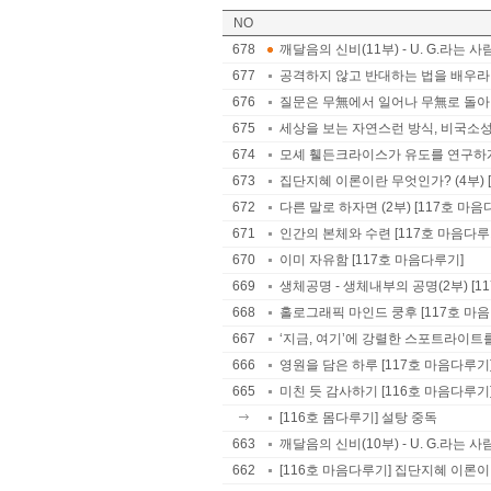
NO
678
깨달음의 신비(11부) - U. G.라는 사
677
공격하지 않고 반대하는 법을 배우라 
676
질문은 무無에서 일어나 무無로 돌아간
675
세상을 보는 자연스런 방식, 비국소성 
674
모셰 휄든크라이스가 유도를 연구하게 된
673
집단지혜 이론이란 무엇인가? (4부) 
672
다른 말로 하자면 (2부) [117호 마음
671
인간의 본체와 수련 [117호 마음다루
670
이미 자유함 [117호 마음다루기]
669
생체공명 - 생체내부의 공명(2부) [1
668
홀로그래픽 마인드 쿵후 [117호 마
667
‘지금, 여기’에 강렬한 스포트라이트를
666
영원을 담은 하루 [117호 마음다루기
665
미친 듯 감사하기 [116호 마음다루기
[116호 몸다루기] 설탕 중독
663
깨달음의 신비(10부) - U. G.라는 사
662
[116호 마음다루기] 집단지혜 이론이