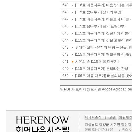
649
[116호 마음다루기] 마음 밖에는 아
648
[115호 몸다루기] 장기의 수명
647
[115호 마음다루기] 하늘보다 더 큰
646
[115호 몸다루기] 몸의 표현(3부)
645
[115호 마음다루기] 집단지혜 이론이
644
[115호 마음다루기] 삶을 오롯이 
643
위대한 실험 - 유전자 변형 농산물, 연구
642
[115호 마음다루기] 깨달음의 신비(9부) 
641
치유의 숲 [110호 몸 다루기]
640
[115호 마음다루기] 분리라는 환상
639
[106호 마음 다루기] 터널의식을 
※ PDF가 보이지 않으시면 Adobe Acrobat 