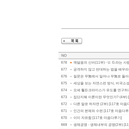
NO
678
깨달음의 신비(11부) - U. G.라는 사
677
공격하지 않고 반대하는 법을 배우라 
676
질문은 무無에서 일어나 무無로 돌아간
675
세상을 보는 자연스런 방식, 비국소성 
674
모셰 휄든크라이스가 유도를 연구하게 된
673
집단지혜 이론이란 무엇인가? (4부) 
672
다른 말로 하자면 (2부) [117호 마음
671
인간의 본체와 수련 [117호 마음다루
670
이미 자유함 [117호 마음다루기]
669
생체공명 - 생체내부의 공명(2부) [1