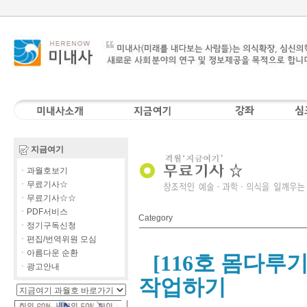
지금여기
ㆍ과월호보기
ㆍ무료기사☆
ㆍ무료기사☆☆
ㆍPDF서비스
Category
ㆍ정기구독신청
ㆍ편집/번역위원 모심
ㆍ아름다운 순환
[116호 몸다루기
ㆍ광고안내
작업하기