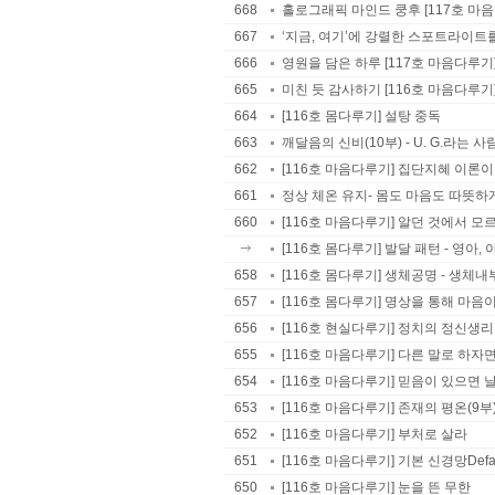
668
홀로그래픽 마인드 쿵후 [117호 마
667
‘지금, 여기’에 강렬한 스포트라이트를
666
영원을 담은 하루 [117호 마음다루기
665
미친 듯 감사하기 [116호 마음다루기
664
[116호 몸다루기] 설탕 중독
663
깨달음의 신비(10부) - U. G.라는 사
662
[116호 마음다루기] 집단지혜 이론이
661
정상 체온 유지- 몸도 마음도 따뜻하게
660
[116호 마음다루기] 알던 것에서 모
[116호 몸다루기] 발달 패턴 - 영아
658
[116호 몸다루기] 생체공명 - 생체내
657
[116호 몸다루기] 명상을 통해 마
656
[116호 현실다루기] 정치의 정신생
655
[116호 마음다루기] 다른 말로 하자면
654
[116호 마음다루기] 믿음이 있으면 
653
[116호 마음다루기] 존재의 평온(9부
652
[116호 마음다루기] 부처로 살라
651
[116호 마음다루기] 기본 신경망Defaul
650
[116호 마음다루기] 눈을 뜬 무한