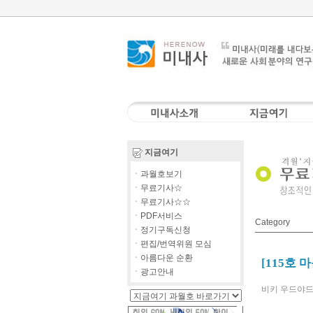
지금여기
ㆍ과월호보기
ㆍ무료기사☆
ㆍ무료기사☆☆
ㆍPDF서비스
Category
ㆍ정기구독신청
ㆍ편집/번역위원 모심
ㆍ아름다운 순환
[115호 
ㆍ광고안내
비키 우드야