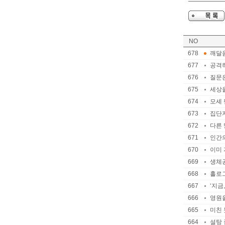
NO
678
깨달음
677
공격하
676
질문은
675
세상을
674
모셰 
673
집단지
672
다른 
671
인간의
670
이미 
669
생체공
668
홀로그
667
‘지금
666
영원을
665
미친 
664
설탕 