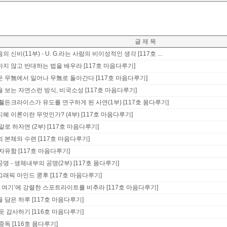
글 제 목
의 신비(11부) - U. G.라는 사람의 비이성적인 생각 [117호 ...
지 않고 반대하는 법을 배우라 [117호 마음다루기]
 무無에서 일어나 무無로 돌아간다 [117호 마음다루기]
 보는 자연스런 방식, 비국소성 [117호 마음다루기]
휄든크라이스가 유도를 연구하게 된 사연(1부) [117호 몸다루기]
혜 이론이란 무엇인가? (4부) [117호 마음다루기]
말로 하자면 (2부) [117호 마음다루기]
 본체와 수련 [117호 마음다루기]
자유함 [117호 마음다루기]
명 - 생체내부의 공명(2부) [117호 몸다루기]
래픽 마인드 쿵후 [117호 마음다루기]
, 여기’에 강렬한 스포트라이트를 비추라 [117호 마음다루기]
 담은 하루 [117호 마음다루기]
듯 감사하기 [116호 마음다루기]
중독 [116호 몸다루기]