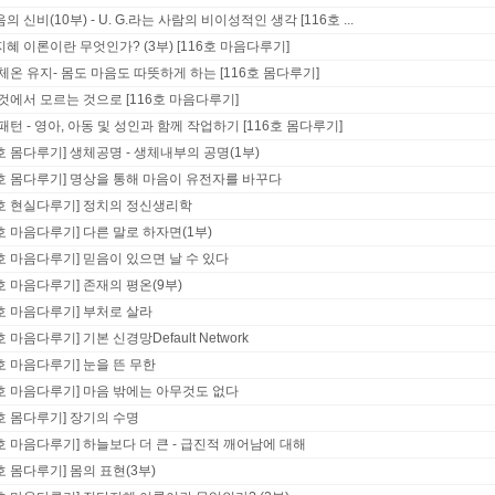
의 신비(10부) - U. G.라는 사람의 비이성적인 생각 [116호 ...
혜 이론이란 무엇인가? (3부) [116호 마음다루기]
체온 유지- 몸도 마음도 따뜻하게 하는 [116호 몸다루기]
것에서 모르는 것으로 [116호 마음다루기]
패턴 - 영아, 아동 및 성인과 함께 작업하기 [116호 몸다루기]
6호 몸다루기] 생체공명 - 생체내부의 공명(1부)
6호 몸다루기] 명상을 통해 마음이 유전자를 바꾸다
6호 현실다루기] 정치의 정신생리학
6호 마음다루기] 다른 말로 하자면(1부)
6호 마음다루기] 믿음이 있으면 날 수 있다
6호 마음다루기] 존재의 평온(9부)
6호 마음다루기] 부처로 살라
호 마음다루기] 기본 신경망Default Network
6호 마음다루기] 눈을 뜬 무한
6호 마음다루기] 마음 밖에는 아무것도 없다
5호 몸다루기] 장기의 수명
5호 마음다루기] 하늘보다 더 큰 - 급진적 깨어남에 대해
5호 몸다루기] 몸의 표현(3부)