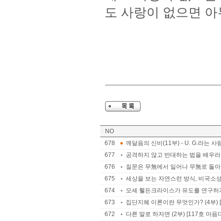
도 사랑이 없으면 아무
NO
678
깨달음의 신비(11부) - U. G.라는 사
677
공격하지 않고 반대하는 법을 배우라 
676
질문은 무無에서 일어나 무無로 돌아간
675
세상을 보는 자연스런 방식, 비국소성 
674
모셰 휄든크라이스가 유도를 연구하게 된
673
집단지혜 이론이란 무엇인가? (4부) 
672
다른 말로 하자면 (2부) [117호 마음