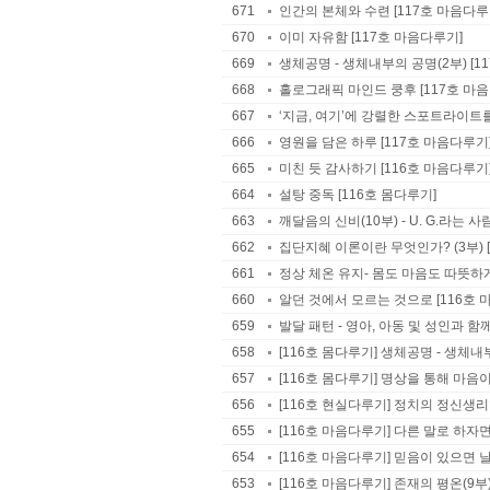
671
인간의 본체와 수련 [117호 마음다루
670
이미 자유함 [117호 마음다루기]
669
생체공명 - 생체내부의 공명(2부) [1
668
홀로그래픽 마인드 쿵후 [117호 마
667
‘지금, 여기’에 강렬한 스포트라이트를
666
영원을 담은 하루 [117호 마음다루기
665
미친 듯 감사하기 [116호 마음다루기
664
설탕 중독 [116호 몸다루기]
663
깨달음의 신비(10부) - U. G.라는 사
662
집단지혜 이론이란 무엇인가? (3부) 
661
정상 체온 유지- 몸도 마음도 따뜻하게
660
알던 것에서 모르는 것으로 [116호 
659
발달 패턴 - 영아, 아동 및 성인과 함
658
[116호 몸다루기] 생체공명 - 생체내
657
[116호 몸다루기] 명상을 통해 마
656
[116호 현실다루기] 정치의 정신생
655
[116호 마음다루기] 다른 말로 하자면
654
[116호 마음다루기] 믿음이 있으면 
653
[116호 마음다루기] 존재의 평온(9부