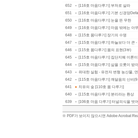
652
[116호 마음다루기] 부처로 살라
651
[116호 마음다루기] 기본 신경망Defaul
650
[116호 마음다루기] 눈을 뜬 무한
649
[116호 마음다루기] 마음 밖에는 아
648
[115호 몸다루기] 장기의 수명
647
[115호 마음다루기] 하늘보다 더 큰
646
[115호 몸다루기] 몸의 표현(3부)
645
[115호 마음다루기] 집단지혜 이론이
644
[115호 마음다루기] 삶을 오롯이 
643
위대한 실험 - 유전자 변형 농산물, 연구
642
[115호 마음다루기] 깨달음의 신비(9부) 
641
치유의 숲 [110호 몸 다루기]
640
[115호 마음다루기] 분리라는 환상
639
[106호 마음 다루기] 터널의식을 
※ PDF가 보이지 않으시면 Adobe Acrobat 