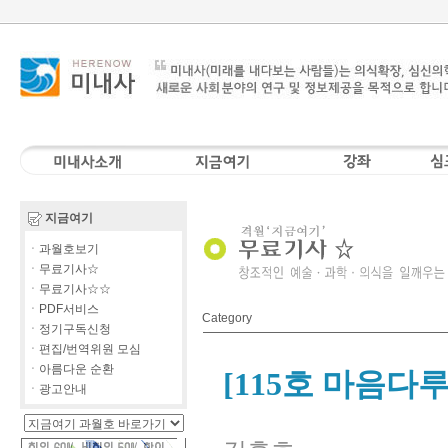
지금여기
ㆍ과월호보기
ㆍ무료기사☆
ㆍ무료기사☆☆
ㆍPDF서비스
Category
ㆍ정기구독신청
ㆍ편집/번역위원 모심
ㆍ아름다운 순환
[115호 마음다
ㆍ광고안내