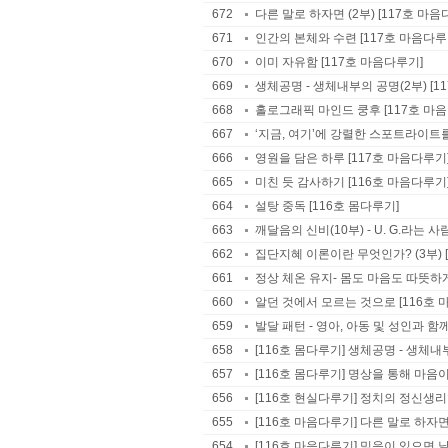
672
다른 말로 하자면 (2부) [117호 마음
671
인간의 본체와 수련 [117호 마음다루
670
이미 자유함 [117호 마음다루기]
669
생체공명 - 생체내부의 공명(2부) [1
668
홀로그래픽 마인드 쿵후 [117호 마
667
‘지금, 여기’에 강렬한 스포트라이트를
666
영원을 담은 하루 [117호 마음다루기
665
미친 듯 감사하기 [116호 마음다루기
664
설탕 중독 [116호 몸다루기]
663
깨달음의 신비(10부) - U. G.라는 사
662
집단지혜 이론이란 무엇인가? (3부) 
661
정상 체온 유지- 몸도 마음도 따뜻하게
660
알던 것에서 모르는 것으로 [116호 
659
발달 패턴 - 영아, 아동 및 성인과 함
658
[116호 몸다루기] 생체공명 - 생체내
657
[116호 몸다루기] 명상을 통해 마
656
[116호 현실다루기] 정치의 정신생
655
[116호 마음다루기] 다른 말로 하자면
654
[116호 마음다루기] 믿음이 있으면 