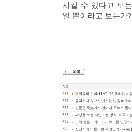
시킬 수 있다고 보
일 뿐이라고 보는가? 만
NO
678
깨달음의 신비(11부) - U. G.라는 사
677
공격하지 않고 반대하는 법을 배우라 
676
질문은 무無에서 일어나 무無로 돌아간
675
세상을 보는 자연스런 방식, 비국소성 
674
모셰 휄든크라이스가 유도를 연구하게 된
673
집단지혜 이론이란 무엇인가? (4부) 