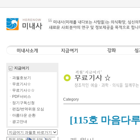
지금여기
ㆍ과월호보기
ㆍ무료기사☆
ㆍ무료기사☆☆
ㆍPDF서비스
Category
ㆍ정기구독신청
ㆍ편집/번역위원 모심
ㆍ아름다운 순환
[115호 마음다
ㆍ광고안내