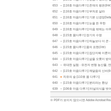
653
[116호 마음다루기] 존재의 평온(9부
652
[116호 마음다루기] 부처로 살라
651
[116호 마음다루기] 기본 신경망Defaul
650
[116호 마음다루기] 눈을 뜬 무한
649
[116호 마음다루기] 마음 밖에는 아
648
[115호 몸다루기] 장기의 수명
647
[115호 마음다루기] 하늘보다 더 큰
646
[115호 몸다루기] 몸의 표현(3부)
645
[115호 마음다루기] 집단지혜 이론이
644
[115호 마음다루기] 삶을 오롯이 
643
위대한 실험 - 유전자 변형 농산물, 연구
642
[115호 마음다루기] 깨달음의 신비(9부) 
641
치유의 숲 [110호 몸 다루기]
640
[115호 마음다루기] 분리라는 환상
639
[106호 마음 다루기] 터널의식을 
※ PDF가 보이지 않으시면 Adobe Acrobat 