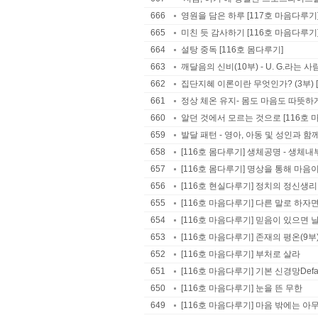
666
영원을 담은 하루 [117호 마음다루기
665
미친 듯 감사하기 [116호 마음다루기
664
설탕 중독 [116호 몸다루기]
663
깨달음의 신비(10부) - U. G.라는 사
662
집단지혜 이론이란 무엇인가? (3부) 
661
정상 체온 유지- 몸도 마음도 따뜻하게
660
알던 것에서 모르는 것으로 [116호 
659
발달 패턴 - 영아, 아동 및 성인과 함
658
[116호 몸다루기] 생체공명 - 생체내
657
[116호 몸다루기] 명상을 통해 마
656
[116호 현실다루기] 정치의 정신생
655
[116호 마음다루기] 다른 말로 하자면
654
[116호 마음다루기] 믿음이 있으면 
653
[116호 마음다루기] 존재의 평온(9부
652
[116호 마음다루기] 부처로 살라
651
[116호 마음다루기] 기본 신경망Defaul
650
[116호 마음다루기] 눈을 뜬 무한
649
[116호 마음다루기] 마음 밖에는 아