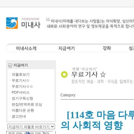
지금여기
ㆍ과월호보기
ㆍ무료기사☆
ㆍ무료기사☆☆
ㆍPDF서비스
Category
ㆍ정기구독신청
ㆍ편집/번역위원 모심
ㆍ아름다운 순환
[114호 마음 
ㆍ광고안내
의 사회적 영향