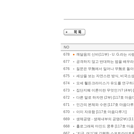
NO
678
깨달음의 신비(11부) - U. G.라는 사
677
공격하지 않고 반대하는 법을 배우라 
676
질문은 무無에서 일어나 무無로 돌아간
675
세상을 보는 자연스런 방식, 비국소성 
674
모셰 휄든크라이스가 유도를 연구하게 된
673
집단지혜 이론이란 무엇인가? (4부) 
672
다른 말로 하자면 (2부) [117호 마음
671
인간의 본체와 수련 [117호 마음다루
670
이미 자유함 [117호 마음다루기]
669
생체공명 - 생체내부의 공명(2부) [1
668
홀로그래픽 마인드 쿵후 [117호 마
667
‘지금, 여기’에 강렬한 스포트라이트를