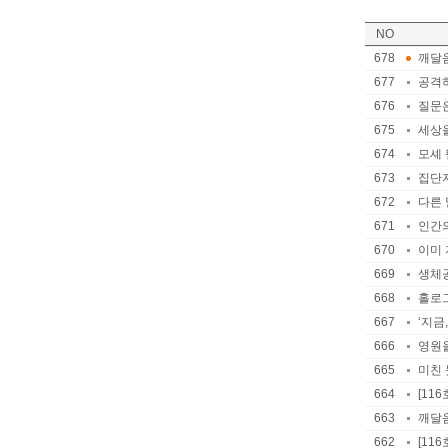
NO
678
깨달음
677
공격하
676
질문은
675
세상을
674
모셰 
673
집단지
672
다른 
671
인간의
670
이미 
669
생체공
668
홀로그
667
‘지금
666
영원을
665
미친 
664
[11
663
깨달음
662
[11