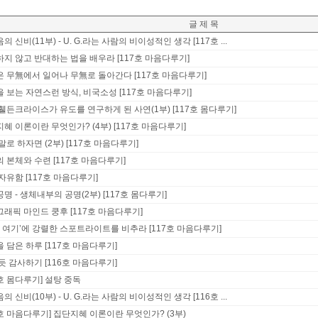
글 제 목
의 신비(11부) - U. G.라는 사람의 비이성적인 생각 [117호 ...
지 않고 반대하는 법을 배우라 [117호 마음다루기]
 무無에서 일어나 무無로 돌아간다 [117호 마음다루기]
 보는 자연스런 방식, 비국소성 [117호 마음다루기]
휄든크라이스가 유도를 연구하게 된 사연(1부) [117호 몸다루기]
혜 이론이란 무엇인가? (4부) [117호 마음다루기]
말로 하자면 (2부) [117호 마음다루기]
 본체와 수련 [117호 마음다루기]
자유함 [117호 마음다루기]
명 - 생체내부의 공명(2부) [117호 몸다루기]
래픽 마인드 쿵후 [117호 마음다루기]
, 여기’에 강렬한 스포트라이트를 비추라 [117호 마음다루기]
 담은 하루 [117호 마음다루기]
듯 감사하기 [116호 마음다루기]
6호 몸다루기] 설탕 중독
의 신비(10부) - U. G.라는 사람의 비이성적인 생각 [116호 ...
6호 마음다루기] 집단지혜 이론이란 무엇인가? (3부)