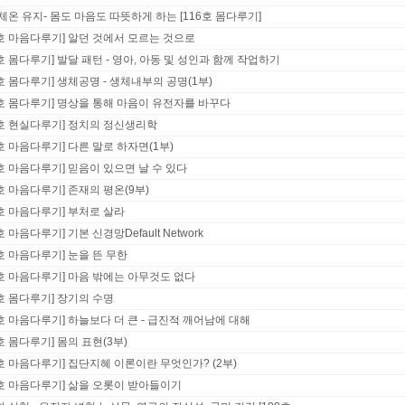
체온 유지- 몸도 마음도 따뜻하게 하는 [116호 몸다루기]
6호 마음다루기] 알던 것에서 모르는 것으로
6호 몸다루기] 발달 패턴 - 영아, 아동 및 성인과 함께 작업하기
6호 몸다루기] 생체공명 - 생체내부의 공명(1부)
6호 몸다루기] 명상을 통해 마음이 유전자를 바꾸다
6호 현실다루기] 정치의 정신생리학
6호 마음다루기] 다른 말로 하자면(1부)
6호 마음다루기] 믿음이 있으면 날 수 있다
6호 마음다루기] 존재의 평온(9부)
6호 마음다루기] 부처로 살라
호 마음다루기] 기본 신경망Default Network
6호 마음다루기] 눈을 뜬 무한
6호 마음다루기] 마음 밖에는 아무것도 없다
5호 몸다루기] 장기의 수명
5호 마음다루기] 하늘보다 더 큰 - 급진적 깨어남에 대해
5호 몸다루기] 몸의 표현(3부)
5호 마음다루기] 집단지혜 이론이란 무엇인가? (2부)
5호 마음다루기] 삶을 오롯이 받아들이기