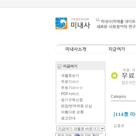
지금여기
ㆍ과월호보기
ㆍ무료기사☆
ㆍ무료기사☆☆
ㆍPDF서비스
Category
ㆍ정기구독신청
ㆍ편집/번역위원 모심
ㆍ아름다운 순환
[114호 
ㆍ광고안내
김흥호