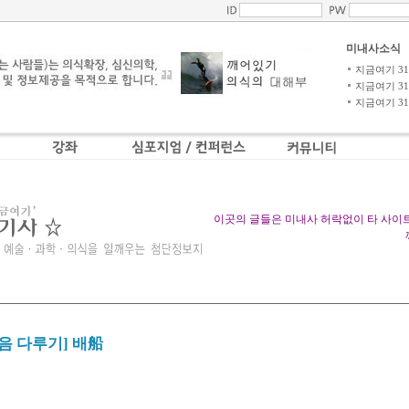
미내사소식
지금여기 31-4
지금여기 31-3
지금여기 31-2
이곳의 글들은 미내사 허락없이 타 사이
마음 다루기] 배船